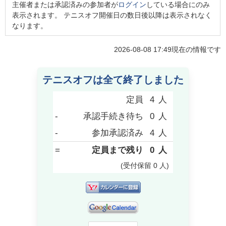
主催者または承認済みの参加者が
ログイン
している場合にのみ
表示されます。 テニスオフ開催日の数日後以降は表示されなく
なります。
2026-08-08 17:49
現在の情報です
テニスオフは全て終了しました
定員
4
人
-
承認手続き待ち
0
人
-
参加承認済み
4
人
=
定員まで残り
0
人
(受付保留
0
人
)