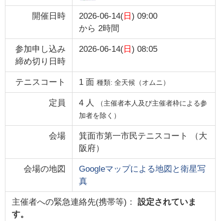
開催日時
2026-06-14(
日
) 09:00
から
2時間
参加申し込み
2026-06-14(
日
) 08:05
締め切り日時
テニスコート
1
面
種類:
全天候（オムニ）
定員
4
人
（主催者本人及び主催者枠による参
加者を除く）
会場
箕面市第一市民テニスコート
（
大
阪府
）
会場の地図
Googleマップによる地図と衛星写
真
主催者への緊急連絡先(携帯等)：
設定されていま
す。