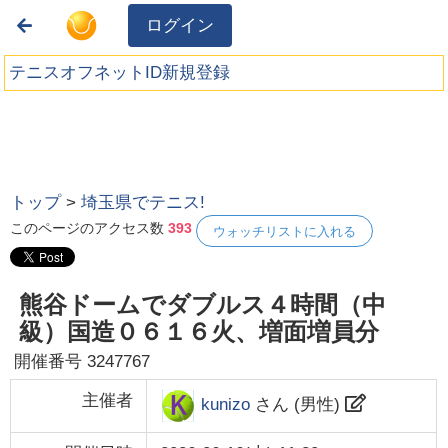
ログイン
テニスオフネットID新規登録
トップ
>
埼玉県でテニス!
このページのアクセス数
393
ウォッチリストに入れる
熊谷ドームでダブルス４時間（中
級）国造０６１６火、増面増員分
開催番号
3247767
主催者
kunizo
さん (
男性
)