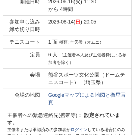
開催日時
2026-06-16(火) 11:30
から
4時間
参加申し込み
2026-06-14(
日
) 20:05
締め切り日時
テニスコート
1
面
種類:
全天候（オムニ）
定員
6
人
（主催者本人及び主催者枠による参
加者を除く）
会場
熊谷スポーツ文化公園（ドームテ
ニスコート）
（
埼玉県
）
会場の地図
Googleマップによる地図と衛星写
真
主催者への緊急連絡先(携帯等)：
設定されていま
す。
主催者または承認済みの参加者が
ログイン
している場合にのみ