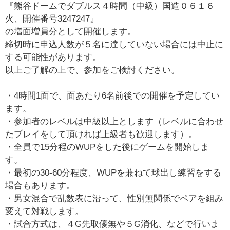
『熊谷ドームでダブルス４時間（中級）国造０６１６
火、開催番号3247247』
の増面増員分として開催します。
締切時に申込人数が５名に達していない場合には中止に
する可能性があります。
以上ご了解の上で、参加をご検討ください。
・4時間1面で、面あたり6名前後での開催を予定してい
ます。
・参加者のレベルは中級以上とします（レベルに合わせ
たプレイをして頂ければ上級者も歓迎します）。
・全員で15分程のWUPをした後にゲームを開始しま
す。
・最初の30-60分程度、WUPを兼ねて球出し練習をする
場合もあります。
・男女混合で乱数表に沿って、性別無関係でペアを組み
変えて対戦します。
・試合方式は、４G先取優無や５G消化、などで行いま