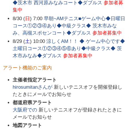
◆茨木市 西河原みなみコート◆ダブルス
参加者募
集中
8/30 (
日
) 7:00
早朝~AMテニス■ゲーム中心◆日曜日
コース①②③④あり◆中級クラス◆ 茨木市みな
み、高槻スポセンコート◆ダブルス
参加者募集中
8/29 (
土
) 10:00
涼しくAM！！ ◆ ゲーム中心です◆
土曜日コース①②③④⑤⑥あり◆中級クラス◆ 茨
木市みなみ◆ダブルス
参加者募集中
アラート機能のご案内
主催者指定アラート
hirosumitan
さんが
新しいテニスオフを開催登録し
たときにメールでお知らせ
都道府県アラート
大阪府
での
新しいテニスオフが登録されたときに
メールでお知らせ
地図アラート