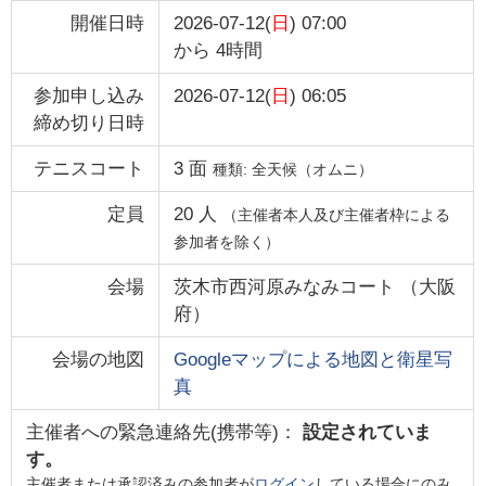
開催日時
2026-07-12(
日
) 07:00
から
4時間
参加申し込み
2026-07-12(
日
) 06:05
締め切り日時
テニスコート
3
面
種類:
全天候（オムニ）
定員
20
人
（主催者本人及び主催者枠による
参加者を除く）
会場
茨木市西河原みなみコート
（
大阪
府
）
会場の地図
Googleマップによる地図と衛星写
真
主催者への緊急連絡先(携帯等)：
設定されていま
す。
主催者または承認済みの参加者が
ログイン
している場合にのみ