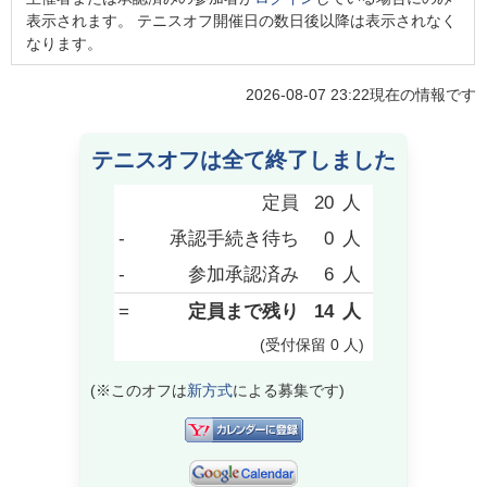
表示されます。 テニスオフ開催日の数日後以降は表示されなく
なります。
2026-08-07 23:22
現在の情報です
テニスオフは全て終了しました
定員
20
人
-
承認手続き待ち
0
人
-
参加承認済み
6
人
=
定員まで残り
14
人
(受付保留
0
人
)
(※このオフは
新方式
による募集です)