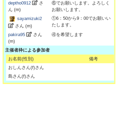
deptho0912
さ
⑥でお願いします。よろしく
ん (
m
)
お願いします。
①6：50から9：00でお願いい
sayamizuki2
たします。
さん (
m
)
pakira95
さん
④を希望します
(
m
)
主催者枠による参加者
お名前(性別)
備考
おしんさん
(
f
)さん
島さん
(
f
)さん