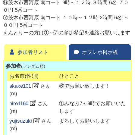
⑥茨木市西河原 南コート 9時～１２時 ３時間 6名 ７０
０円 5番コート
⑦茨木市西河原 南コート １０時～１２時 2時間 6名 ５
００円 5番コート
えんとりーの方は①∼⑦の参加希望を連絡お願いします
参加者リスト
オフレポ掲示板
参加者
(ランダム順)
お名前(性別)
ひとこと
akake101
さん
⑥でお願い致します！
(
m
)
hiro1160
さん
①みなみ7～9時でお願いいた
(
m
)
します
yujisuzuki
さん
よろしくお願いします
(
m
)