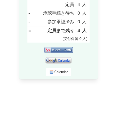
定員
4
人
-
承認手続き待ち
0
人
-
参加承認済み
0
人
=
定員まで残り
4
人
(受付保留
0
人
)
iCalendar