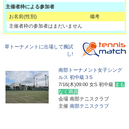
主催者枠による参加者
お名前(性別)
備考
主催者枠の参加者はまだいません
草トーナメントに出場して腕試
し!
南部トーナメント女子シング
ルス 初中級３S
7/16(木)09:00
女S 初中級
まも
なく満員
会場
南部テニスクラブ
主催
南部テニスクラブ