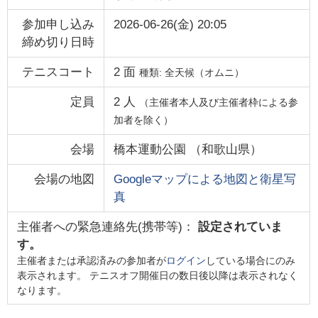
参加申し込み
2026-06-26(金) 20:05
締め切り日時
テニスコート
2
面
種類:
全天候（オムニ）
定員
2
人
（主催者本人及び主催者枠による参
加者を除く）
会場
橋本運動公園
（
和歌山県
）
会場の地図
Googleマップによる地図と衛星写
真
主催者への緊急連絡先(携帯等)：
設定されていま
す。
主催者または承認済みの参加者が
ログイン
している場合にのみ
表示されます。 テニスオフ開催日の数日後以降は表示されなく
なります。