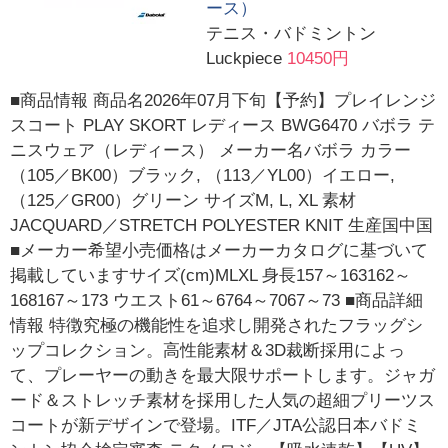
ース）
テニス・バドミントン
Luckpiece
10450円
■商品情報 商品名2026年07月下旬【予約】プレイレンジ
スコート PLAY SKORT レディース BWG6470 バボラ テ
ニスウェア（レディース） メーカー名バボラ カラー
（105／BK00）ブラック, （113／YL00）イエロー,
（125／GR00）グリーン サイズM, L, XL 素材
JACQUARD／STRETCH POLYESTER KNIT 生産国中国
■メーカー希望小売価格はメーカーカタログに基づいて
掲載していますサイズ(cm)MLXL 身長157～163162～
168167～173 ウエスト61～6764～7067～73 ■商品詳細
情報 特徴究極の機能性を追求し開発されたフラッグシ
ップコレクション。高性能素材＆3D裁断採用によっ
て、プレーヤーの動きを最大限サポートします。ジャガ
ード＆ストレッチ素材を採用した人気の超細プリーツス
コートが新デザインで登場。ITF／JTA公認日本バドミ