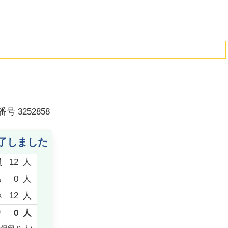
番号
3252858
了しました
員
12
人
ち
0
人
み
12
人
り
0
人