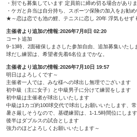
・別でも募集しています 定員前に締め切る場合がありま
・ケガと弁当は自分持ち、スポーツ保険の加入をお勧め
★～恋は恋でも池の鯉、テニスに恋し 20年 浮気もせず
主催者より追加の情報:
2026年7月8日 02:20
コート追加
9ｰ13時、2面確保しまさした参加自由、追加募集いたし
球だし練習は、希望者先着6名位までかな。
主催者より追加の情報:
2026年7月10日 19:57
明日はよろしくです～
主催者一人では、みな様への球出し無理でございます
初中級（主に女子）と中級男子に分けて練習をします
初中級は主催者が球出しいたします
中級は1カゴ約100球交代で球出しお願いいたします、
暑さ厳しそうなので、基礎練習は、1-1.5時間位にしま
後半はダブルスの試合とします
強力のほどよろしくお願いいたします～