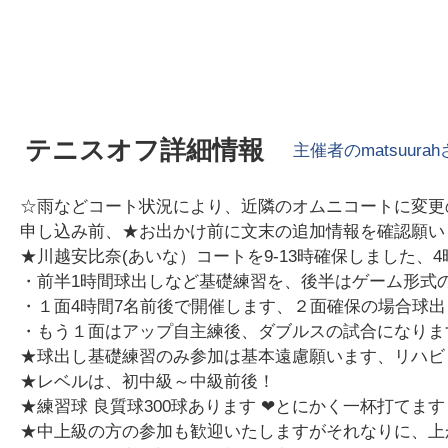
テニスオフ詳細情報
主催者の
matsuurah
☆雨などコート状況により、近隣のオムニコートに変更
申し込み前、★お出かけ前に文末の追加情報を確認願い
★川越安比奈(あいな）コートを9-13時確保しました、
・前半1時間球出しなど基礎練習を、後半はゲーム形式
・１面4時間7名前後で開催します、２面確保の場合球
・もう１面はアップ自主練後、ダブルスの試合になりま
★球出し基礎練習のみ参加は基本遠慮願います、リハビリ
★レベルは、初中級～中級前後！
★練習球 良質球300球あります ❤とにかく一杯打てま
★中上級の方の参加も歓迎いたしますがそれなりに、上