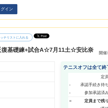
ログイン
ォッチリストに入れる
復基礎練+試合A☆7月11土☆安比奈
開催
テニスオフは全て終
定
-
承認手続き待
-
参加承認済
=
定員まで残