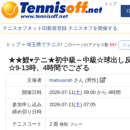
トップ
テニスオフネットID新規登録
テニスオフを開催する
トップ
>
埼玉県でテニス!
このページのアクセス数
697
ウ
★★鯉♥テニ★初中級～中級☆球出し反
☆9-13時、4時間でござる
主催者
matsuurah
さん (
男性
)
開催日時
2026-07-11(
土
) 09:00
から
4時間
参加申し込み
2026-07-11(
土
) 07:05
締め切り日時
テニスコート
2
面
種類:
クレー