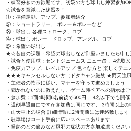
・練習好きの方歓迎です、初級の方も球出し練習参加O
☆試合を意識した練習を！
①：準備運動、アップ、参加者紹介
②：ショートラリー、 ボレー＆ボレーなど
③：球出し 各種ストローク、ロブ
④：球出し ボレー、ドロップ、アングル、ロブ
⑤：希望の球出し
★☆各自の課題：希望の球出しなど御座いましたら申し
・試合と使用球：セントジェームス ニュー缶 、4先取又
・免疫力アップ、レベルアップ 色々な方と 楽しくテニ
★★★キャンセルしない方（ドタキャン厳禁 ★雨天強
・主催者の指示に従い、マナーを守って進めましょう
・聞かれないのに教えたり、ゲーム時ペアへの指示はご
・参加費；1面4時間6名前後で600円 、4名以下でも
・遅刻早退自由ですが参加費は同じです、 3時間以上
・雨天中止の場合 詳細情報に2時間前には連絡致します
・駐車場はコート手前に広いスペースあります
・発熱のどの痛みなど風邪の症状の方参加遠慮ください