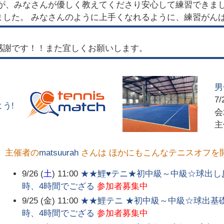
たが、みなさんが優しく教えてくださり安心して練習できま
ました。 みなさんのように上手くなれるように、練習がん
感謝です！！また宜しくお願いします。
男
7/
う!
主催者の
matsuurah
さんは ほかにもこんなテニスオフを
9/26 (
土
) 11:00
★★鯉♥テニ★初中級～中級☆球出し反復
時、4時間でござる
参加者募集中
9/25 (金) 11:00
★★鯉テニ ★初中級～中級☆球出基礎練
時、4時間でござる
参加者募集中