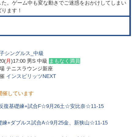
した。ゲーム中も変な動きでご迷惑をおかけしてしまい
ばります！
子シングルス_中級
20(
月
)17:00
男S 中級
まもなく満員
会場
テニスラウンジ新座
主催
インスピリッツNEXT
開催しています
基礎練+試合F☆9月26土☆安比奈☆11-15
+ダブルス試合A☆9月25金、新狭山☆11-15