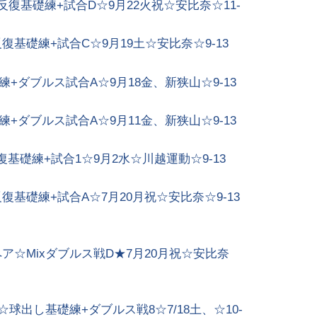
復基礎練+試合D☆9月22火祝☆安比奈☆11-
基礎練+試合C☆9月19土☆安比奈☆9-13
+ダブルス試合A☆9月18金、新狭山☆9-13
+ダブルス試合A☆9月11金、新狭山☆9-13
礎練+試合1☆9月2水☆川越運動☆9-13
基礎練+試合A☆7月20月祝☆安比奈☆9-13
☆Mixダブルス戦D★7月20月祝☆安比奈
球出し基礎練+ダブルス戦8☆7/18土、☆10-