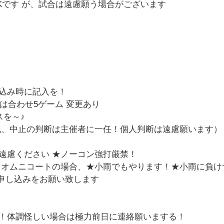
Kです が、試合は遠慮願う場合がございます
込み時に記入を！
は合わせ5ゲーム 変更あり
スを～♪
風、中止の判断は主催者に一任！個人判断は遠慮願います）
遠慮ください ★ノーコン強打厳禁！
開催 オムニコートの場合、★小雨でもやります！★小雨に負
の申し込みをお願い致します
！体調怪しい場合は極力前日に連絡願いまする！