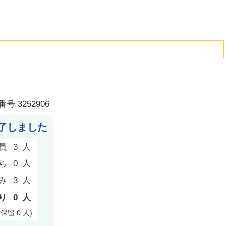
番号
3252906
了しました
員
3
人
ち
0
人
み
3
人
り
0
人
付保留
0
人
)