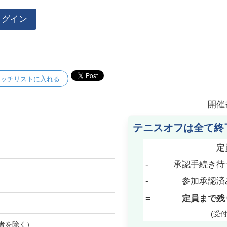
ログイン
ォッチリストに入れる
開催
テニスオフは全て終
定
-
承認手続き待
-
参加承認済
=
定員まで残
(受
者を除く）