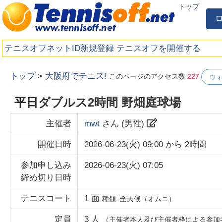
トップ
テニスオフネットID新規登録
テニスオフを開催する
トップ
>
大阪府でテニス!
このページのアクセス数
227
ウ
平日ダブルス2時間 野畑庭球場
主催者
mwt
さん (
男性
)
開催日時
2026-06-23(火) 09:00
から
2時間
参加申し込み
2026-06-23(火) 07:05
締め切り日時
テニスコート
1
面
種類:
全天候（オムニ）
定員
3
人
（主催者本人及び主催者枠による参加