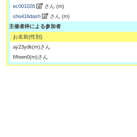
ec001028
さん (
m
)
sho416dash
さん (
m
)
主催者枠による参加者
お名前(性別)
ay23ydk
(
m
)さん
fifteen0
(
m
)さん