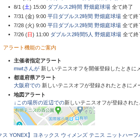
8/1 (
土
) 15:00
ダブルス2時間 野畑庭球場
全て終了
7/31 (金) 9:00
平日ダブルス2時間 野畑庭球場
全て終
7/28 (火) 9:00
平日ダブルス2時間 野畑庭球場
全て終
7/26 (
日
) 11:00
ダブルス2時間5人 野畑庭球場
全て終
アラート機能のご案内
主催者指定アラート
mwt
さんが
新しいテニスオフを開催登録したときに
都道府県アラート
大阪府
での
新しいテニスオフが登録されたときにメ
地図アラート
↓この場所の近辺での
新しいテニスオフが登録された
ス YONEX】ヨネックス ウィメンズ テニス ニットハーフパンツ 