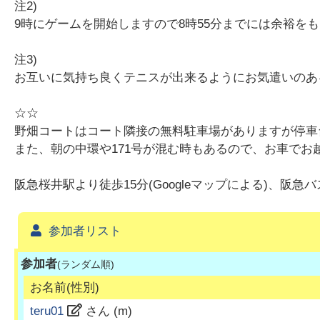
注2)
9時にゲームを開始しますので8時55分までには余裕を
注3)
お互いに気持ち良くテニスが出来るようにお気遣いのあ
☆☆
野畑コートはコート隣接の無料駐車場がありますが停車
また、朝の中環や171号が混む時もあるので、お車で
阪急桜井駅より徒歩15分(Googleマップによる)、阪急バ
参加者リスト
参加者
(ランダム順)
お名前(性別)
teru01
さん (
m
)