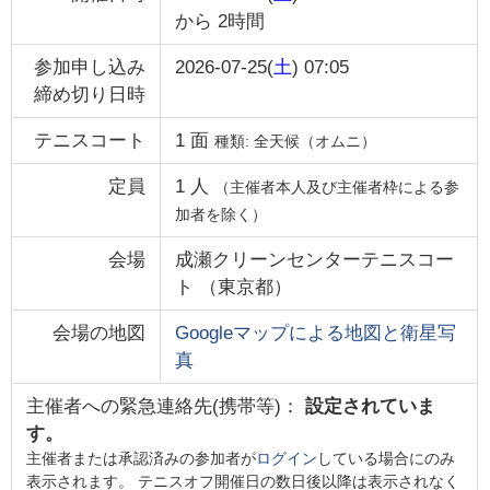
から
2時間
参加申し込み
2026-07-25(
土
) 07:05
締め切り日時
テニスコート
1
面
種類:
全天候（オムニ）
定員
1
人
（主催者本人及び主催者枠による参
加者を除く）
会場
成瀬クリーンセンターテニスコー
ト
（
東京都
）
会場の地図
Googleマップによる地図と衛星写
真
主催者への緊急連絡先(携帯等)：
設定されていま
す。
主催者または承認済みの参加者が
ログイン
している場合にのみ
表示されます。 テニスオフ開催日の数日後以降は表示されなく