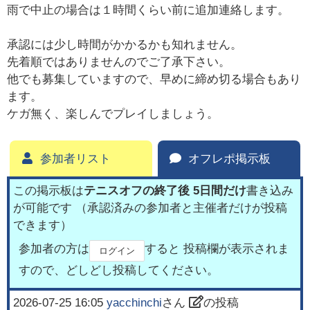
雨で中止の場合は１時間くらい前に追加連絡します。
承認には少し時間がかかるかも知れません。
先着順ではありませんのでご了承下さい。
他でも募集していますので、早めに締め切る場合もあり
ます。
ケガ無く、楽しんでプレイしましょう。
参加者リスト
オフレポ掲示板
この掲示板は
テニスオフの終了後 5日間だけ
書き込み
が可能です （承認済みの参加者と主催者だけが投稿
できます）
参加者の方は
すると 投稿欄が表示されま
ログイン
すので、どしどし投稿してください。
2026-07-25 16:05
yacchinchi
さん
の投稿