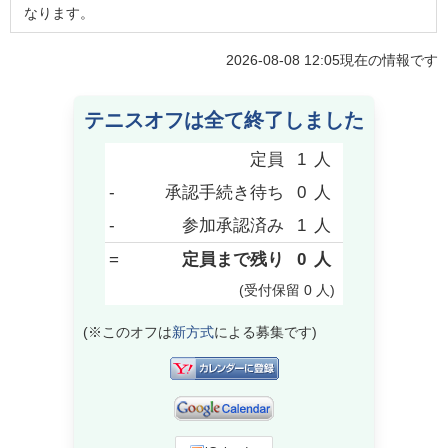
なります。
2026-08-08 12:05
現在の情報です
テニスオフは全て終了しました
定員
1
人
-
承認手続き待ち
0
人
-
参加承認済み
1
人
=
定員まで残り
0
人
(受付保留
0
人
)
(※このオフは
新方式
による募集です)