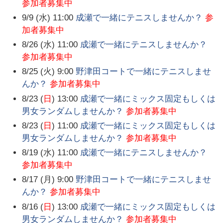
参加者募集中
9/9 (水) 11:00
成瀬で一緒にテニスしませんか？
参
加者募集中
8/26 (水) 11:00
成瀬で一緒にテニスしませんか？
参加者募集中
8/25 (火) 9:00
野津田コートで一緒にテニスしませ
んか？
参加者募集中
8/23 (
日
) 13:00
成瀬で一緒にミックス固定もしくは
男女ランダムしませんか？
参加者募集中
8/23 (
日
) 11:00
成瀬で一緒にミックス固定もしくは
男女ランダムしませんか？
参加者募集中
8/19 (水) 11:00
成瀬で一緒にテニスしませんか？
参加者募集中
8/17 (月) 9:00
野津田コートで一緒にテニスしませ
んか？
参加者募集中
8/16 (
日
) 13:00
成瀬で一緒にミックス固定もしくは
男女ランダムしませんか？
参加者募集中