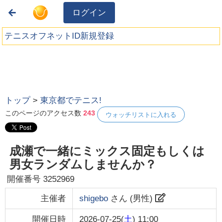
ログイン
テニスオフネットID新規登録
トップ
>
東京都でテニス!
このページのアクセス数
243
ウォッチリストに入れる
成瀬で一緒にミックス固定もしくは
男女ランダムしませんか？
開催番号
3252969
主催者
shigebo
さん (
男性
)
開催日時
2026-07-25(
土
) 11:00