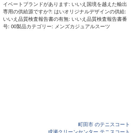
イベートブランドがあります: いいえ国境を越えた輸出
専用の供給源ですか?: はいオリジナルデザインの供給:
いいえ品質検査報告書の有無: いいえ品質検査報告書番
号: 00製品カテゴリー: メンズカジュアルスーツ
町田市 のテニスコート
成瀬クリーンセンター テニスコート