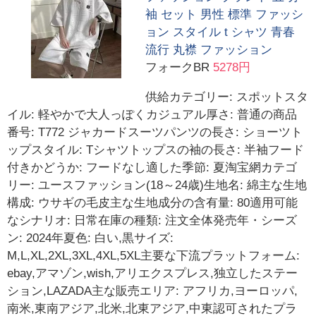
袖 セット 男性 標準 ファッシ
ョン スタイル t シャツ 青春
流行 丸襟 ファッション
フォークBR
5278円
供給カテゴリー: スポットスタ
イル: 軽やかで大人っぽくカジュアル厚さ: 普通の商品
番号: T772 ジャカードスーツパンツの長さ: ショーツト
ップスタイル: Tシャツトップスの袖の長さ: 半袖フード
付きかどうか: フードなし適した季節: 夏淘宝網カテゴ
リー: ユースファッション(18～24歳)生地名: 綿主な生地
構成: ウサギの毛皮主な生地成分の含有量: 80適用可能
なシナリオ: 日常在庫の種類: 注文全体発売年・シーズ
ン: 2024年夏色: 白い,黒サイズ:
M,L,XL,2XL,3XL,4XL,5XL主要な下流プラットフォーム:
ebay,アマゾン,wish,アリエクスプレス,独立したステー
ション,LAZADA主な販売エリア: アフリカ,ヨーロッパ,
南米,東南アジア,北米,北東アジア,中東認可されたプラ