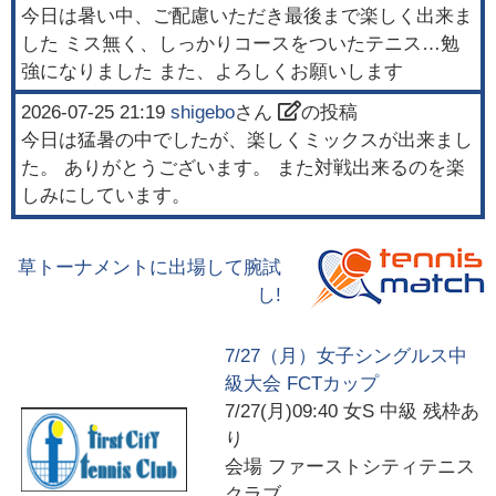
今日は暑い中、ご配慮いただき最後まで楽しく出来ま
した ミス無く、しっかりコースをついたテニス…勉
強になりました また、よろしくお願いします
2026-07-25 21:19
shigebo
さん
の投稿
今日は猛暑の中でしたが、楽しくミックスが出来まし
た。 ありがとうございます。 また対戦出来るのを楽
しみにしています。
草トーナメントに出場して腕試
し!
7/27（月）女子シングルス中
級大会 FCTカップ
7/27(月)09:40
女S 中級 残枠あ
り
会場
ファーストシティテニス
クラブ