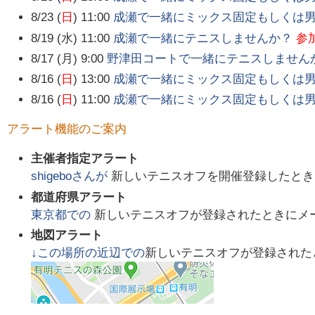
8/23 (
日
) 11:00
成瀬で一緒にミックス固定もしくは
8/19 (水) 11:00
成瀬で一緒にテニスしませんか？
参
8/17 (月) 9:00
野津田コートで一緒にテニスしません
8/16 (
日
) 13:00
成瀬で一緒にミックス固定もしくは
8/16 (
日
) 11:00
成瀬で一緒にミックス固定もしくは
アラート機能のご案内
主催者指定アラート
shigebo
さんが
新しいテニスオフを開催登録したとき
都道府県アラート
東京都
での
新しいテニスオフが登録されたときにメ
地図アラート
↓この場所の近辺での
新しいテニスオフが登録された