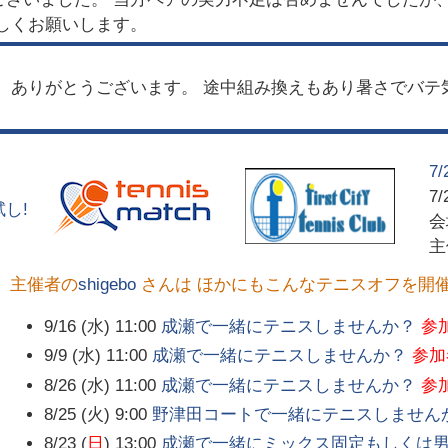
しくお願いします。
 ありがとうございます。 途中組み換えもあり暑さでバテ
7
7/
し!
主催者の
shigebo
さんは ほかにもこんなテニスオフを開
9/16 (水) 11:00
成瀬で一緒にテニスしませんか？
参
9/9 (水) 11:00
成瀬で一緒にテニスしませんか？
参加
8/26 (水) 11:00
成瀬で一緒にテニスしませんか？
参
8/25 (火) 9:00
野津田コートで一緒にテニスしません
8/23 (
日
) 13:00
成瀬で一緒にミックス固定もしくは