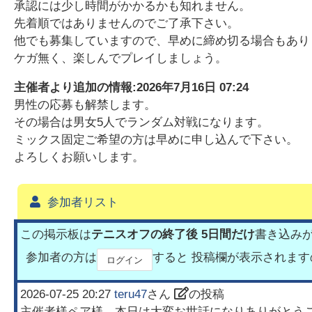
承認には少し時間がかかるかも知れません。
先着順ではありませんのでご了承下さい。
他でも募集していますので、早めに締め切る場合もあり
ケガ無く、楽しんでプレイしましょう。
主催者より追加の情報:
2026年7月16日 07:24
男性の応募も解禁します。
その場合は男女5人でランダム対戦になります。
ミックス固定ご希望の方は早めに申し込んで下さい。
よろしくお願いします。
参加者リスト
この掲示板は
テニスオフの終了後 5日間だけ
書き込み
参加者の方は
すると 投稿欄が表示されま
ログイン
2026-07-25 20:27
teru47
さん
の投稿
主催者様ペア様、本日は大変お世話になりありがとう