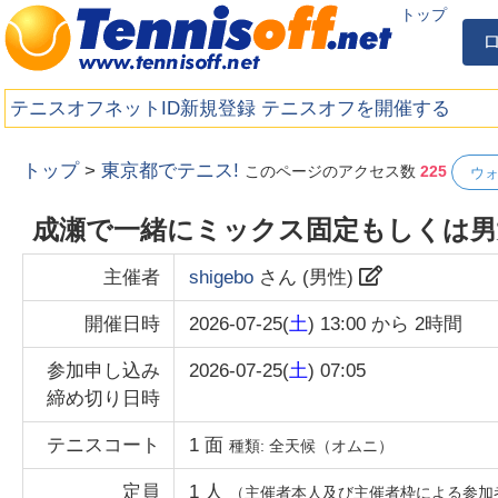
トップ
テニスオフネットID新規登録
テニスオフを開催する
トップ
>
東京都でテニス!
このページのアクセス数
225
ウ
成瀬で一緒にミックス固定もしくは
主催者
shigebo
さん (
男性
)
開催日時
2026-07-25(
土
) 13:00
から
2時間
参加申し込み
2026-07-25(
土
) 07:05
締め切り日時
テニスコート
1
面
種類:
全天候（オムニ）
定員
1
人
（主催者本人及び主催者枠による参加