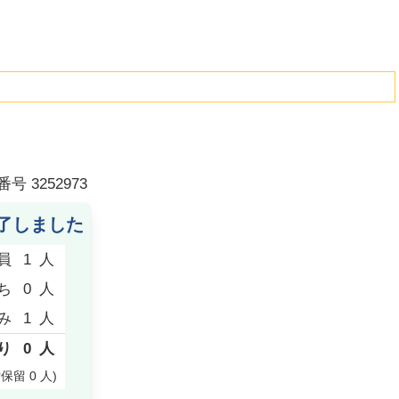
番号
3252973
了しました
員
1
人
ち
0
人
み
1
人
り
0
人
付保留
0
人
)