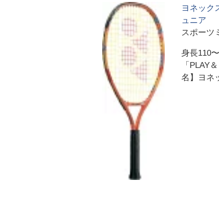
ヨネックス
ュニア
スポーツ
身長110
「PLAY
名】ヨネッ