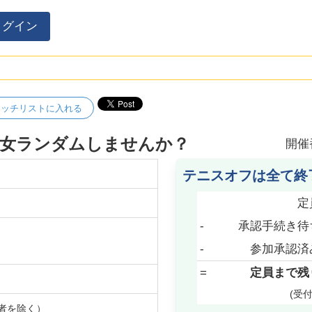
ログイン
ォッチリストに入れる
男女ランダムしませんか？
開催
テニスオフは全て終
定
-
承認手続き待
-
参加承認済
=
定員まで残
(受
者を除く）