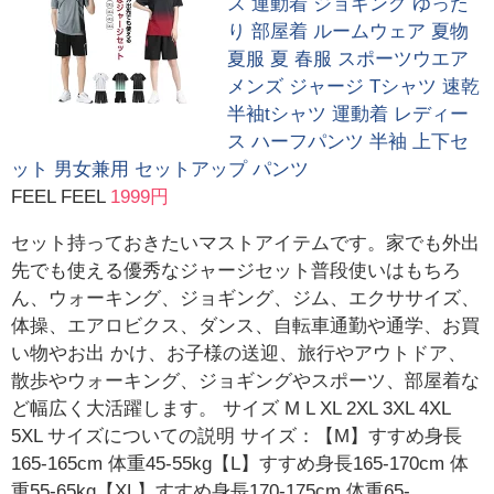
ス 運動着 ジョギング ゆった
り 部屋着 ルームウェア 夏物
夏服 夏 春服 スポーツウエア
メンズ ジャージ Tシャツ 速乾
半袖tシャツ 運動着 レディー
ス ハーフパンツ 半袖 上下セ
ット 男女兼用 セットアップ パンツ
FEEL FEEL
1999円
セット持っておきたいマストアイテムです。家でも外出
先でも使える優秀なジャージセット普段使いはもちろ
ん、ウォーキング、ジョギング、ジム、エクササイズ、
体操、エアロビクス、ダンス、自転車通勤や通学、お買
い物やお出 かけ、お子様の送迎、旅行やアウトドア、
散歩やウォーキング、ジョギングやスポーツ、部屋着な
ど幅広く大活躍します。 サイズ M L XL 2XL 3XL 4XL
5XL サイズについての説明 サイズ：【M】すすめ身長
165-165cm 体重45-55kg【L】すすめ身長165-170cm 体
重55-65kg【XL】すすめ身長170-175cm 体重65-