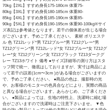
70kg【2XL】すすめ身長175-180cm 体重75-
80kg【3XL】すすめ身長180-185cm 体重80-
85kg【4XL】すすめ身長185-190cm 体重85-
90kg【5XL】すすめ身長190-195cm 体重90-100kg※サイ
ズ表記は参考値となります。若干の個体差が生じる場合
がございます。予めご了承ください。 素材 ポリエステ
ル 色 TZ12レッド*男 TZ12ブルー*男 TZ12グレー*男
TZ12グリーン*男 TZ12レッド*女 TZ12ブルー*女 TZ12グ
レー*女 TZ12グリーン*女 TZ13ブラック TZ13ダークグ
レー TZ13ホワイト 備考 ●サイズ詳細等の測り方はスタ
ッフ間で統一、徹底はしておりますが、実寸は商品によ
って若干の誤差(1cm〜3cm )がある場合がございますの
で、予めご了承ください。 ●商品の色は、撮影時の光
や、お客様のモニターの色具合などにより、実際の商品
と異なる場合がございます。あらかじめ、ご了承くださ
い。 ●製品によっては、生地の特性上、洗濯時に縮む場
合がございますので洗濯時はご注意下さいませ。 ▼色
味の強い製品によっては他の衣類などに色移りする場合