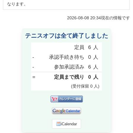
なります。
2026-08-08 20:34
現在の情報です
テニスオフは全て終了しました
定員
6
人
-
承認手続き待ち
0
人
-
参加承認済み
6
人
=
定員まで残り
0
人
(受付保留
0
人
)
iCalendar