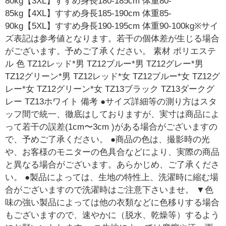
80kg【3XL】すすめ身長180-185cm 体重80-
85kg【4XL】すすめ身長185-190cm 体重85-
90kg【5XL】すすめ身長190-195cm 体重90-100kg※サイ
ズ表記は参考値となります。若干の個体差が生じる場合
がございます。予めご了承ください。 素材 ポリエステ
ル 色 TZ12レッド*男 TZ12ブルー*男 TZ12グレー*男
TZ12グリーン*男 TZ12レッド*女 TZ12ブルー*女 TZ12グ
レー*女 TZ12グリーン*女 TZ13ブラック TZ13ダークグ
レー TZ13ホワイト 備考 ●サイズ詳細等の測り方はスタ
ッフ間で統一、徹底はしておりますが、実寸は商品によ
って若干の誤差(1cm〜3cm )がある場合がございますの
で、予めご了承ください。 ●商品の色は、撮影時の光
や、お客様のモニターの色具合などにより、実際の商品
と異なる場合がございます。あらかじめ、ご了承くださ
い。 ●製品によっては、生地の特性上、洗濯時に縮む場
合がございますので洗濯時はご注意下さいませ。 ▼色
味の強い製品によっては他の衣類などに色移りする場合
もございますので、速やかに（脱水、乾燥等）するよう