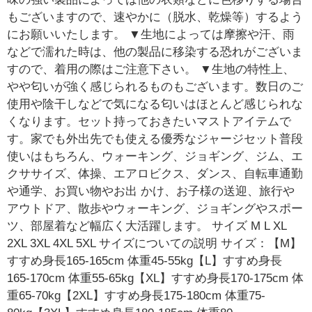
もございますので、速やかに（脱水、乾燥等）するよう
にお願いいたします。 ▼生地によっては摩擦や汗、雨
などで濡れた時は、他の製品に移染する恐れがございま
すので、着用の際はご注意下さい。 ▼生地の特性上、
やや匂いが強く感じられるものもございます。数日のご
使用や陰干しなどで気になる匂いはほとんど感じられな
くなります。セット持っておきたいマストアイテムで
す。家でも外出先でも使える優秀なジャージセット普段
使いはもちろん、ウォーキング、ジョギング、ジム、エ
クササイズ、体操、エアロビクス、ダンス、自転車通勤
や通学、お買い物やお出 かけ、お子様の送迎、旅行や
アウトドア、散歩やウォーキング、ジョギングやスポー
ツ、部屋着など幅広く大活躍します。 サイズ M L XL
2XL 3XL 4XL 5XL サイズについての説明 サイズ：【M】
すすめ身長165-165cm 体重45-55kg【L】すすめ身長
165-170cm 体重55-65kg【XL】すすめ身長170-175cm 体
重65-70kg【2XL】すすめ身長175-180cm 体重75-