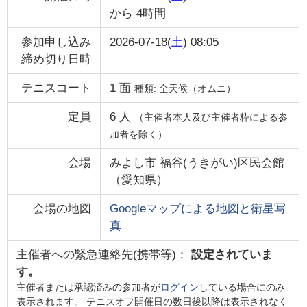
から
4時間
参加申し込み
2026-07-18(
土
) 08:05
締め切り日時
テニスコート
1
面
種類:
全天候（オムニ）
定員
6
人
（主催者本人及び主催者枠による参
加者を除く）
会場
みよし市 福谷(うきがい)区民会館
（
愛知県
）
会場の地図
Googleマップによる地図と衛星写
真
主催者への緊急連絡先(携帯等)：
設定されていま
す。
主催者または承認済みの参加者が
ログイン
している場合にのみ
表示されます。 テニスオフ開催日の数日後以降は表示されなく