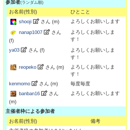
参加者
(ランダム順)
お名前(性別)
ひとこと
よろしくお願いします
shooji
さん (
m
)
よろしくお願いしま
nanap1007
さん
す！
(
f
)
ya03
さん (
f
)
よろしくお願いしま
す！
よろしくお願いしま
reopeko
さん (
m
)
す！
kenmomo
さん (
m
)
毎度毎度
よろしくお願いします
banban16
さん
(
m
)
主催者枠による参加者
お名前(性別)
備考