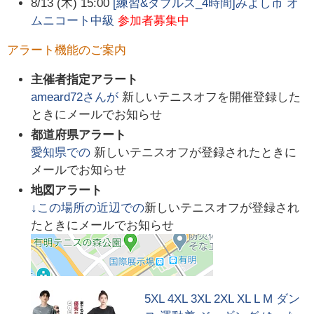
8/13 (木) 15:00
[練習&ダブルス_4時間]みよし市 オ
ムニコート中級
参加者募集中
アラート機能のご案内
主催者指定アラート
ameard72
さんが
新しいテニスオフを開催登録した
ときにメールでお知らせ
都道府県アラート
愛知県
での
新しいテニスオフが登録されたときに
メールでお知らせ
地図アラート
↓この場所の近辺での
新しいテニスオフが登録され
たときにメールでお知らせ
5XL 4XL 3XL 2XL XL L M ダン