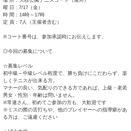
場 所：大枝公園テニスコート（屋外）
曜 日 : 7/17（金）
時 間：14時～17時
定 員：7人（主催者含む）
※コート番号は、参加承認時にお伝えします。
◎今回の募集について
☆募集レベル
初中級～中級レベル程度で、勝ち負けにこだわらず、楽
しくテニスが出来る方。
マナーの良い、気配りのできる方であれば、上級・老若
男女・性別・年齢は問いません。
※常連さん、初めてご参加の方も、大歓迎です
※ミスの際の舌打ちや、他のプレイヤーへの指導癖があ
る方は、ご遠慮ください