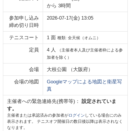
から
3時間
参加申し込み
2026-07-17(金) 13:05
締め切り日時
テニスコート
1
面
種類:
全天候（オムニ）
定員
4
人
（主催者本人及び主催者枠による参
加者を除く）
会場
大枝公園
（
大阪府
）
会場の地図
Googleマップによる地図と衛星写
真
主催者への緊急連絡先(携帯等)：
設定されていま
す。
主催者または承認済みの参加者が
ログイン
している場合にのみ
表示されます。 テニスオフ開催日の数日後以降は表示されなく
なります。