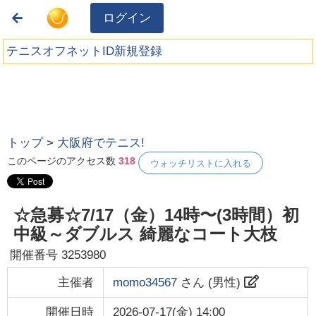
ログイン
テニスオフネットID新規登録
トップ
>
大阪府でテニス!
このページのアクセス数
318
ウォッチリストに入れる
☆急募☆7/17（金）14時〜(3時間）初
中級～ダブルス 綺麗なコート大枝
開催番号
3253980
主催者
momo34567
さん (
男性
)
開催日時
2026-07-17(金) 14:00