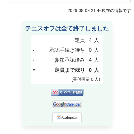
2026-08-09 21:46
現在の情報です
テニスオフは全て終了しました
定員
4
人
-
承認手続き待ち
0
人
-
参加承認済み
4
人
=
定員まで残り
0
人
(受付保留
0
人
)
iCalendar