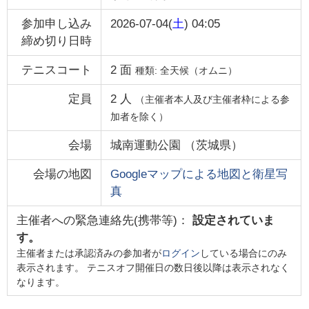
参加申し込み
2026-07-04(
土
) 04:05
締め切り日時
テニスコート
2
面
種類:
全天候（オムニ）
定員
2
人
（主催者本人及び主催者枠による参
加者を除く）
会場
城南運動公園
（
茨城県
）
会場の地図
Googleマップによる地図と衛星写
真
主催者への緊急連絡先(携帯等)：
設定されていま
す。
主催者または承認済みの参加者が
ログイン
している場合にのみ
表示されます。 テニスオフ開催日の数日後以降は表示されなく
なります。