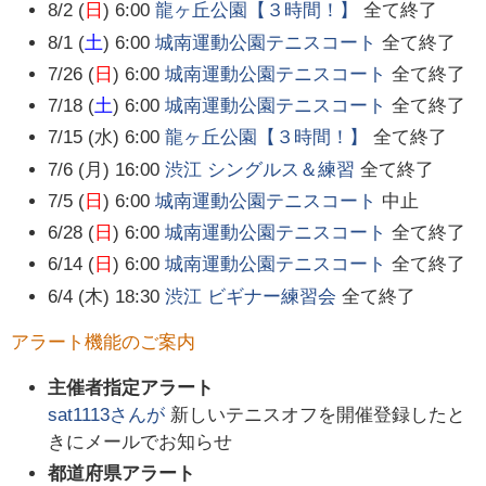
8/2 (
日
) 6:00
龍ヶ丘公園【３時間！】
全て終了
8/1 (
土
) 6:00
城南運動公園テニスコート
全て終了
7/26 (
日
) 6:00
城南運動公園テニスコート
全て終了
7/18 (
土
) 6:00
城南運動公園テニスコート
全て終了
7/15 (水) 6:00
龍ヶ丘公園【３時間！】
全て終了
7/6 (月) 16:00
渋江 シングルス＆練習
全て終了
7/5 (
日
) 6:00
城南運動公園テニスコート
中止
6/28 (
日
) 6:00
城南運動公園テニスコート
全て終了
6/14 (
日
) 6:00
城南運動公園テニスコート
全て終了
6/4 (木) 18:30
渋江 ビギナー練習会
全て終了
アラート機能のご案内
主催者指定アラート
sat1113
さんが
新しいテニスオフを開催登録したと
きにメールでお知らせ
都道府県アラート