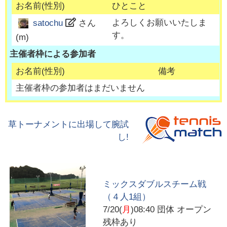
お名前(性別)
ひとこと
よろしくお願いいたしま
satochu
さん
す。
(
m
)
主催者枠による参加者
お名前(性別)
備考
主催者枠の参加者はまだいません
草トーナメントに出場して腕試
し!
ミックスダブルスチーム戦
（４人1組）
7/20(
月
)08:40
団体 オープン
残枠あり