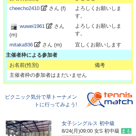
cheecho2410
さん (
f
)
よろしくお願いしま
す。
よろしくお願いしま
wuwei1961
さん
す。
(
m
)
mitaka936
さん (
m
)
宜しくお願いします
主催者枠による参加者
お名前(性別)
備考
主催者枠の参加者はまだいません
ピクニック気分で草トーナメン
トに行ってみよう!
女子シングルス 初中級
8/24(月)09:00
女S 初中級
まも