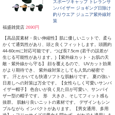
スポーツキャップ トレランサ
ンバイザー ジョギング日除け
釣りウエア ジュニア紫外線対
策
福盛雑貨店
2690円
【高品質素材・良い伸縮性】肌に優しいニットで、柔ら
かくて通気性があり、頭と良くフィットします。頭囲約
44-60cmに対応可能です。つば長7.5cm (若干の誤差が
生じる可能性があります。)【紫外線カット・お肌の天
敵・紫外線から守る】 顔を覆えるので、 UVカット効果
がより期待でき、 紫外線対策としても人気の秘密で
す。 汗とかいても快適ソフトな肌触りです。 夏の強い
日差しへの対策は万全です。【女性らしく可愛いサンバ
イザー帽子】 色合いが良く見た目が可愛い、サンバイ
ザー型の帽子です。 形 大きさ、そしてフィット感も
抜群。 肌触り良いニットの素材です。 デザインもシン
プルながら インパクトがあります。【男女通用、多用