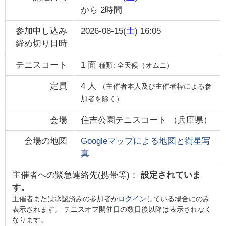
から
2時間
参加申し込み
2026-08-15(
土
) 16:05
締め切り日時
テニスコート
1
面
種類:
全天候（オムニ）
定員
4
人
（主催者本人及び主催者枠による参
加者を除く）
会場
住吉公園テニスコート
（
兵庫県
）
会場の地図
Googleマップによる地図と衛星写
真
主催者への緊急連絡先(携帯等)：
設定されていま
す。
主催者または承認済みの参加者が
ログイン
している場合にのみ
表示されます。 テニスオフ開催日の数日後以降は表示されなく
なります。