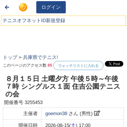
ログイン
テニスオフネットID新規登録
トップ
>
兵庫県でテニス!
このページのアクセス数
85
ウォッチリストに入れる
８月１５日 土曜夕方 午後５時～午後
７時 シングルス１面 住吉公園テニス
の会
開催番号
3255453
主催者
goemon38
さん (
男性
)
開催日時
2026-08-15(
土
) 17:00