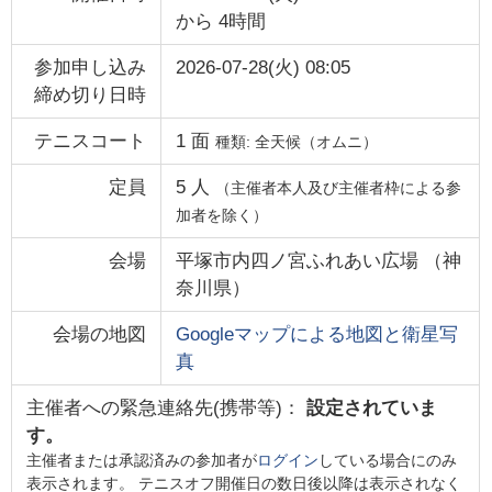
から
4時間
参加申し込み
2026-07-28(火) 08:05
締め切り日時
テニスコート
1
面
種類:
全天候（オムニ）
定員
5
人
（主催者本人及び主催者枠による参
加者を除く）
会場
平塚市内四ノ宮ふれあい広場
（
神
奈川県
）
会場の地図
Googleマップによる地図と衛星写
真
主催者への緊急連絡先(携帯等)：
設定されていま
す。
主催者または承認済みの参加者が
ログイン
している場合にのみ
表示されます。 テニスオフ開催日の数日後以降は表示されなく