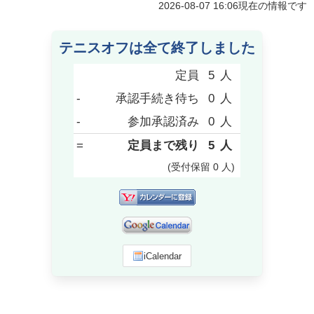
2026-08-07 16:06
現在の情報です
テニスオフは全て終了しました
定員
5
人
-
承認手続き待ち
0
人
-
参加承認済み
0
人
=
定員まで残り
5
人
(受付保留
0
人
)
iCalendar