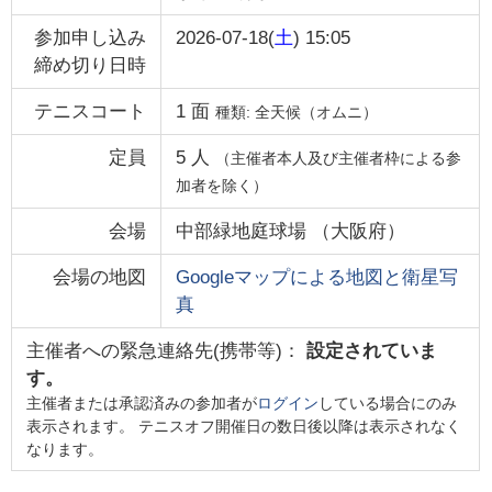
参加申し込み
2026-07-18(
土
) 15:05
締め切り日時
テニスコート
1
面
種類:
全天候（オムニ）
定員
5
人
（主催者本人及び主催者枠による参
加者を除く）
会場
中部緑地庭球場
（
大阪府
）
会場の地図
Googleマップによる地図と衛星写
真
主催者への緊急連絡先(携帯等)：
設定されていま
す。
主催者または承認済みの参加者が
ログイン
している場合にのみ
表示されます。 テニスオフ開催日の数日後以降は表示されなく
なります。