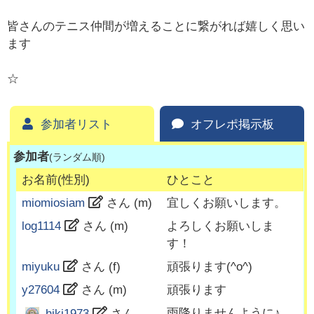
皆さんのテニス仲間が増えることに繋がれば嬉しく思い
ます
☆
参加者リスト
オフレポ掲示板
参加者
(ランダム順)
お名前(性別)
ひとこと
miomiosiam
さん (
m
)
宜しくお願いします。
log1114
さん (
m
)
よろしくお願いしま
す！
miyuku
さん (
f
)
頑張ります(^o^)
y27604
さん (
m
)
頑張ります
雨降りませんように♪
hiki1973
さん