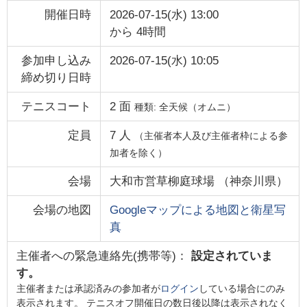
開催日時
2026-07-15(水) 13:00
から
4時間
参加申し込み
2026-07-15(水) 10:05
締め切り日時
テニスコート
2
面
種類:
全天候（オムニ）
定員
7
人
（主催者本人及び主催者枠による参
加者を除く）
会場
大和市営草柳庭球場
（
神奈川県
）
会場の地図
Googleマップによる地図と衛星写
真
主催者への緊急連絡先(携帯等)：
設定されていま
す。
主催者または承認済みの参加者が
ログイン
している場合にのみ
表示されます。 テニスオフ開催日の数日後以降は表示されなく