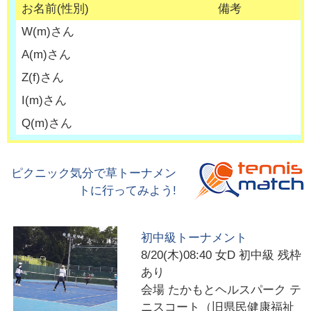
お名前(性別)
備考
W
(
m
)さん
A
(
m
)さん
Z
(
f
)さん
I
(
m
)さん
Q
(
m
)さん
ピクニック気分で草トーナメン
トに行ってみよう!
初中級トーナメント
8/20(木)08:40
女D 初中級 残枠
あり
会場
たかもとヘルスパーク テ
ニスコート（旧県民健康福祉