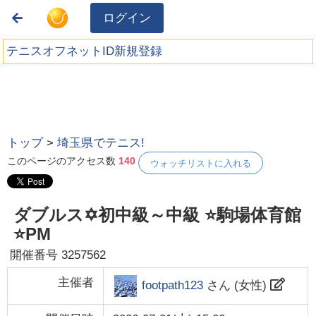
ログイン
テニスオフネットID新規登録
トップ
>
埼玉県でテニス!
このページのアクセス数
140
ウォッチリストに入れる
ダブルス✡️初中級～中級 ⭐駒場体育館
⭐PM
開催番号
3257562
主催者
footpath123
さん (
女性
)