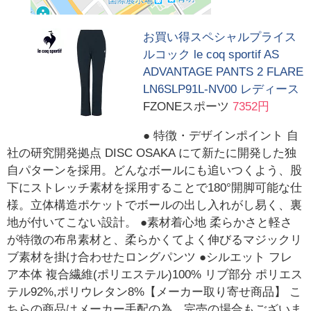
お買い得スペシャルプライス
ルコック le coq sportif AS
ADVANTAGE PANTS 2 FLARE
LN6SLP91L-NV00 レディース
FZONEスポーツ
7352円
● 特徴・デザインポイント 自
社の研究開発拠点 DISC OSAKA にて新たに開発した独
自パターンを採用。どんなボールにも追いつくよう、股
下にストレッチ素材を採用することで180°開脚可能な仕
様。立体構造ポケットでボールの出し入れがし易く、裏
地が付いてこない設計。 ●素材着心地 柔らかさと軽さ
が特徴の布帛素材と、柔らかくてよく伸びるマジックリ
ブ素材を掛け合わせたロングパンツ ●シルエット フレ
ア本体 複合繊維(ポリエステル)100% リブ部分 ポリエス
テル92%,ポリウレタン8%【メーカー取り寄せ商品】 こ
ちらの商品はメーカー手配の為、完売の場合もございま