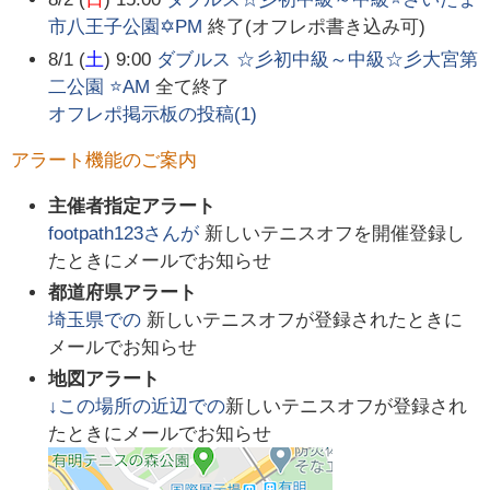
市八王子公園✡️PM
終了(オフレポ書き込み可)
8/1 (
土
) 9:00
ダブルス ☆彡初中級～中級☆彡大宮第
二公園 ⭐AM
全て終了
オフレポ掲示板の投稿(
1
)
アラート機能のご案内
主催者指定アラート
footpath123
さんが
新しいテニスオフを開催登録し
たときにメールでお知らせ
都道府県アラート
埼玉県
での
新しいテニスオフが登録されたときに
メールでお知らせ
地図アラート
↓この場所の近辺での
新しいテニスオフが登録され
たときにメールでお知らせ