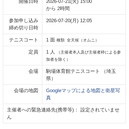
開催日時
2026-07-21(火) 15:00
から
2時間
参加申し込み
2026-07-20(月) 12:05
締め切り日時
テニスコート
1
面
種類:
全天候（オムニ）
定員
1
人
（主催者本人及び主催者枠による参
加者を除く）
会場
駒場体育館テニスコート
（
埼玉
県
）
会場の地図
Googleマップによる地図と衛星写
真
主催者への緊急連絡先(携帯等)： 設定されていませ
ん