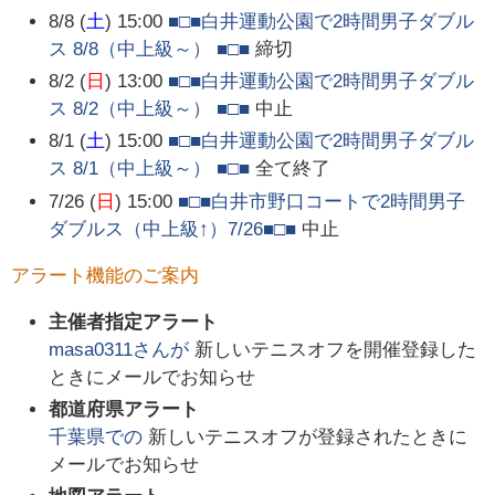
8/8 (
土
) 15:00
■□■白井運動公園で2時間男子ダブル
ス 8/8（中上級～） ■□■
締切
8/2 (
日
) 13:00
■□■白井運動公園で2時間男子ダブル
ス 8/2（中上級～） ■□■
中止
8/1 (
土
) 15:00
■□■白井運動公園で2時間男子ダブル
ス 8/1（中上級～） ■□■
全て終了
7/26 (
日
) 15:00
■□■白井市野口コートで2時間男子
ダブルス（中上級↑）7/26■□■
中止
アラート機能のご案内
主催者指定アラート
masa0311
さんが
新しいテニスオフを開催登録した
ときにメールでお知らせ
都道府県アラート
千葉県
での
新しいテニスオフが登録されたときに
メールでお知らせ