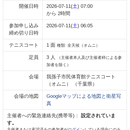
開催日時
2026-07-11(
土
) 07:00
から
2時間
参加申し込み
2026-07-11(
土
) 06:05
締め切り日時
テニスコート
1
面
種類:
全天候（オムニ）
定員
3
人
（主催者本人及び主催者枠による参
加者を除く）
会場
我孫子市民体育館テニスコート
（オムニ）
（
千葉県
）
会場の地図
Googleマップによる地図と衛星写
真
主催者への緊急連絡先(携帯等)：
設定されていま
す。
主催者または承認済みの参加者が
ログイン
している場合にのみ