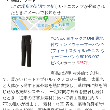
地図アラート
↓この場所の近辺での
新しいテニスオフが登録され
たときにメールでお知らせ
YONEX ヨネックスUNI 裏地
付ウィンドウォーマーパンツ
(フィットスタイル)テニス ウ
ォーマーパンツ80103-007
ビバスポーツ
9357円
商品の説明 赤外線で充熱し
て、暖かいヒートカプセルテクノロジー搭載。 太陽光
と人体から発する赤外線を熱に変換し、繊維内に熱を閉
じ込める充熱システム。 一定時間赤外線を照射し続け
たとき、従来の防寒系素材に比べて表面温度に約 3～
7℃の違いが出ます。 素材・材質 表地・裏地前身頃/ポ