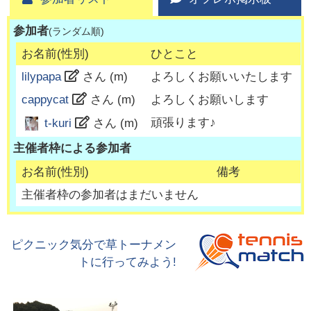
参加者
(ランダム順)
お名前(性別)
ひとこと
lilypapa
さん (
m
)
よろしくお願いいたします
cappycat
さん (
m
)
よろしくお願いします
頑張ります♪
t-kuri
さん (
m
)
主催者枠による参加者
お名前(性別)
備考
主催者枠の参加者はまだいません
ピクニック気分で草トーナメン
トに行ってみよう!