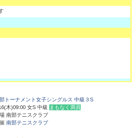
す
部トーナメント女子シングルス 中級３S
16(木)09:00
女S 中級
まもなく満員
会場
南部テニスクラブ
主催
南部テニスクラブ