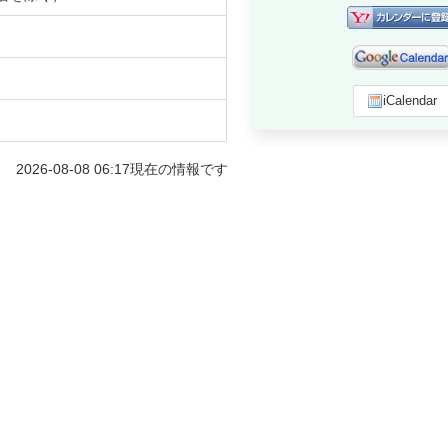
iCalendar
2026-08-08 06:17
現在の情報です