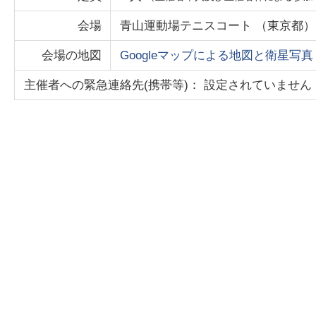
会場
青山運動場テニスコート
（
東京都
）
会場の地図
Googleマップによる地図と衛星写真
主催者への緊急連絡先(携帯等)： 設定されていません