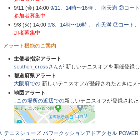
9/11 (金) 14:00
9/11、14時〜16時 、 南天満 ②コ
参加者募集中
9/8 (火) 14:00
9/8、14時〜16時 、 南天満 ②コー
加者募集中
アラート機能のご案内
主催者指定アラート
southen_cross
さんが
新しいテニスオフを開催登録し
都道府県アラート
大阪府
での
新しいテニスオフが登録されたときにメ
地図アラート
↓この場所の近辺での
新しいテニスオフが登録された
テニスシューズ パワークッションアドアクセル POWER CUSHI