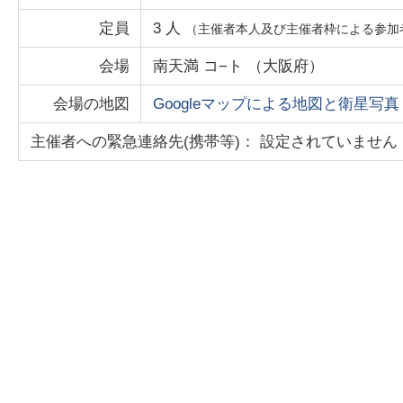
定員
3
人
（主催者本人及び主催者枠による参加
会場
南天満 コ−ト
（
大阪府
）
会場の地図
Googleマップによる地図と衛星写真
主催者への緊急連絡先(携帯等)： 設定されていません