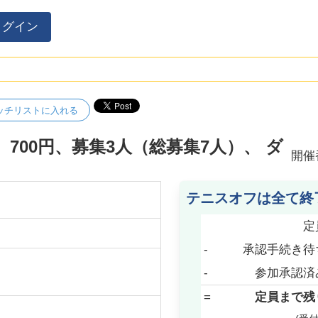
ログイン
ッチリストに入れる
ト、700円、募集3人（総募集7人）、 ダ
開催
テニスオフは全て終
定
-
承認手続き待
-
参加承認済
=
定員まで残