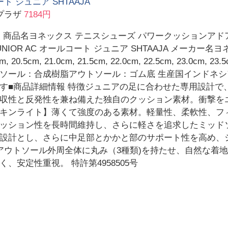
ト ジュニア SHTAAJA
プラザ
7184円
 商品名ヨネックス テニスシューズ パワークッションアドアクセル
 JUNIOR AC オールコート ジュニア SHTAAJA メーカー
, 20.5cm, 21.0cm, 21.5cm, 22.0cm, 22.5cm, 23.0cm, 23
ソール：合成樹脂アウトソール：ゴム底 生産国インドネシ
す■商品詳細情報 特徴ジュニアの足に合わせた専用設計で
収性と反発性を兼ね備えた独自のクッション素材。衝撃を
キンライト】薄くて強度のある素材。軽量性、柔軟性、フ
ッション性を長時間維持し、さらに軽さを追求したミッド
設計とし、さらに中足部とかかと部のサポート性を高め、
0】アウトソール外周全体に丸み（3種類)を持たせ、自然な着
安定性重視。 特許第4958505号