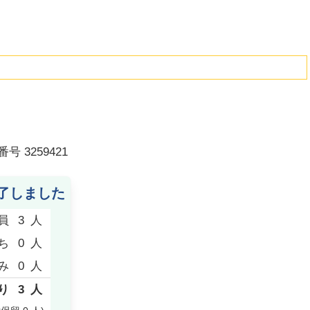
番号
3259421
了しました
員
3
人
ち
0
人
み
0
人
り
3
人