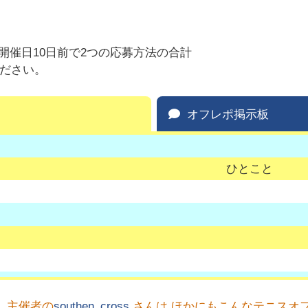
催日10日前で2つの応募方法の合計
ください。
オフレポ掲示板
ひとこと
主催者の
southen_cross
さんは ほかにもこんなテニスオ