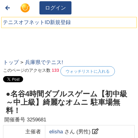
ログイン
テニスオフネットID新規登録
トップ
>
兵庫県でテニス!
このページのアクセス数
133
ウォッチリストに入れる
●名谷4時間ダブルスゲーム【初中級
～中上級】綺麗なオムニ 駐車場無
料！
開催番号
3259681
主催者
elisha
さん (
男性
)