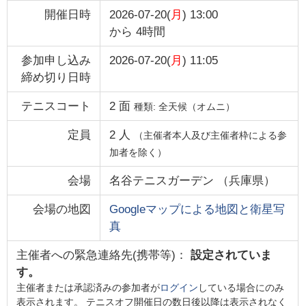
開催日時
2026-07-20(
月
) 13:00
から
4時間
参加申し込み
2026-07-20(
月
) 11:05
締め切り日時
テニスコート
2
面
種類:
全天候（オムニ）
定員
2
人
（主催者本人及び主催者枠による参
加者を除く）
会場
名谷テニスガーデン
（
兵庫県
）
会場の地図
Googleマップによる地図と衛星写
真
主催者への緊急連絡先(携帯等)：
設定されていま
す。
主催者または承認済みの参加者が
ログイン
している場合にのみ
表示されます。 テニスオフ開催日の数日後以降は表示されなく