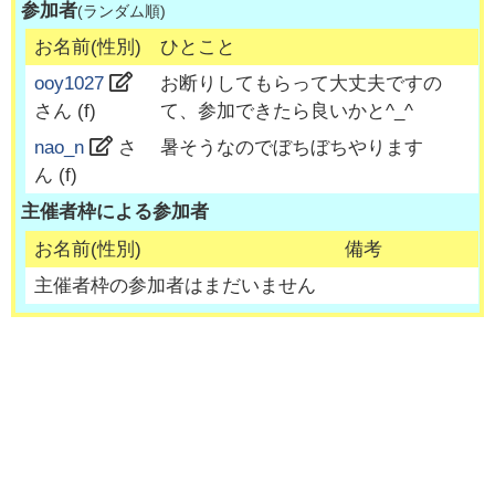
参加者
(ランダム順)
お名前(性別)
ひとこと
ooy1027
お断りしてもらって大丈夫ですの
さん (
f
)
て、参加できたら良いかと^_^
nao_n
さ
暑そうなのでぼちぼちやります
ん (
f
)
主催者枠による参加者
お名前(性別)
備考
主催者枠の参加者はまだいません