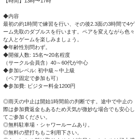
【時間】13時〜17時
◆内容
最初の約1時間で練習を行い、その後2.3面の3時間で4ゲ
ーム先取のダブルスを行います。ペアを変えながら色々
な人とゲームを楽しみましょう。
◆年齢性別問わず。
◆開催人数: 15名〜20名程度
（サークル会員含）40～60代が中心
◆参加レベル: 初中級～中上級
（ペア固定で参加も可）
◆参加費: ビジター料金1200円
◎雨天の中止は開始1時間前の判断です。途中で中止の
際は参加費返金もあるため天気が微妙な場合でも安心し
てご参加ください。
◎無料駐車場・シャワールームあり。
◎無料の壁打ちもご利用下さい。