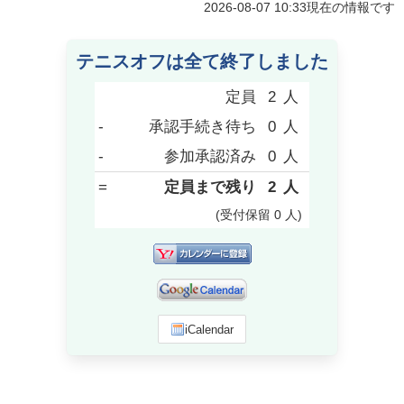
2026-08-07 10:33
現在の情報です
テニスオフは全て終了しました
定員
2
人
-
承認手続き待ち
0
人
-
参加承認済み
0
人
=
定員まで残り
2
人
(受付保留
0
人
)
iCalendar