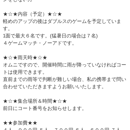
★☆★内容（予定）★☆★
軽めのアップの後はダブルスのゲームを予定していま
す。
1面で最大６名です。(猛暑日の場合は７名)
４ゲームマッチ・ノーアドです。
★☆★雨天時★☆★
オムニですので、開催時間に雨が降っていなければコー
トは使用できます。
直前までの雨等で判断が難しい場合、私の携帯まで問い
合わせていただきますようお願いいたします。
★☆★集合場所＆時間★☆★
前日にコート番号をお知らせします。
★★参加費★★