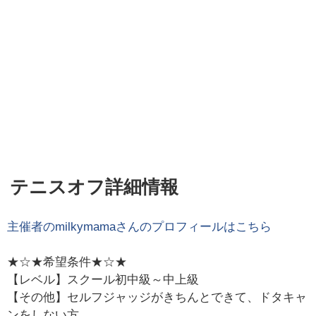
テニスオフ詳細情報
主催者の
milkymama
さんのプロフィールはこちら
★☆★希望条件★☆★
【レベル】スクール初中級～中上級
【その他】セルフジャッジがきちんとできて、ドタキャ
ンをしない方