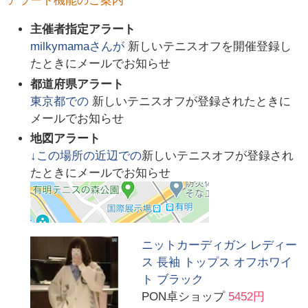
アラート機能のご案内
主催者指定アラート
milkymama
さんが
新しいテニスオフを開催登録し
たときにメールでお知らせ
都道府県アラート
東京都
での
新しいテニスオフが登録されたときに
メールでお知らせ
地図アラート
↓この場所の近辺での
新しいテニスオフが登録され
たときにメールでお知らせ
ニットカーディガン レディー
ス 長袖 トップス オフホワイ
ト ブラック
PON卓ショップ
5452円