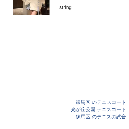
string
練馬区 のテニスコート
光が丘公園 テニスコート
練馬区 のテニスの試合