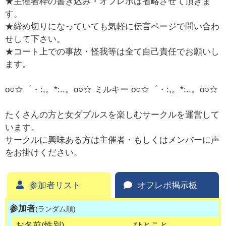
★主催者枠の書き込み・オフレポは省略させて頂きま
す。
★締め切りになっていても気軽に伝言ページで問い合わ
せして下さい。
★コート上での事故・怪我等は全て自己責任でお願いし
ます。
o○☆゜・:,。*:..。o○☆ ミルキー o○☆゜・:,。*:..。o○☆
たくさんの方と女ダブルスを楽しむサークルを運営して
います。
サークルに興味ある方は主催者・もしくはメンバーに声
をお掛けください。
参加者リスト
オフレポ掲示板
参加者
(ランダム順)
お名前(性別)
ひとこと