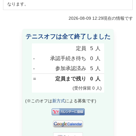
なります。
2026-08-09 12:29
現在の情報です
テニスオフは全て終了しました
定員
5
人
-
承認手続き待ち
0
人
-
参加承認済み
5
人
=
定員まで残り
0
人
(受付保留
0
人
)
(※このオフは
新方式
による募集です)