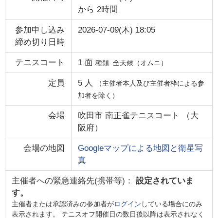
から
2時間
参加申し込み
2026-07-09(木) 18:05
締め切り日時
テニスコート
1
面
種類:
全天候（オムニ）
定員
5
人
（主催者本人及び主催者枠による参
加者を除く）
会場
吹田市 南正雀テニスコート
（
大
阪府
）
会場の地図
Googleマップによる地図と衛星写
真
主催者への緊急連絡先(携帯等)：
設定されていま
す。
主催者または承認済みの参加者が
ログイン
している場合にのみ
表示されます。 テニスオフ開催日の数日後以降は表示されなく