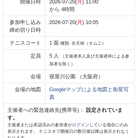
開催日時
2026-07-20(
月
) 11:00
から
4時間
参加申し込み
2026-07-20(
月
) 10:05
締め切り日時
テニスコート
1
面
種類:
全天候（オムニ）
定員
5
人
（主催者本人及び主催者枠による参
加者を除く）
会場
寝屋川公園
（
大阪府
）
会場の地図
Googleマップによる地図と衛星写
真
主催者への緊急連絡先(携帯等)：
設定されていま
す。
主催者または承認済みの参加者が
ログイン
している場合にのみ
表示されます。 テニスオフ開催日の数日後以降は表示されなく
なります。