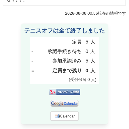
2026-08-08 00:56
現在の情報です
テニスオフは全て終了しました
定員
5
人
-
承認手続き待ち
0
人
-
参加承認済み
5
人
=
定員まで残り
0
人
(受付保留
0
人
)
iCalendar