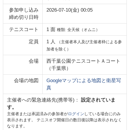
参加申し込み
2026-07-10(金) 00:05
締め切り日時
テニスコート
1
面
種類:
全天候（オムニ）
定員
1
人
（主催者本人及び主催者枠による参
加者を除く）
会場
西千葉公園テニスコートＡコート
（
千葉県
）
会場の地図
Googleマップによる地図と衛星写
真
主催者への緊急連絡先(携帯等)：
設定されていま
す。
主催者または承認済みの参加者が
ログイン
している場合にのみ
表示されます。 テニスオフ開催日の数日後以降は表示されなく
なります。