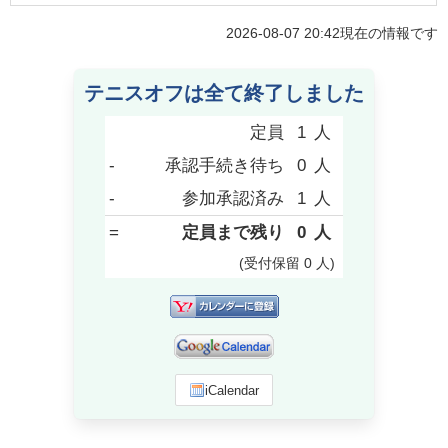
2026-08-07 20:42
現在の情報です
テニスオフは全て終了しました
定員
1
人
-
承認手続き待ち
0
人
-
参加承認済み
1
人
=
定員まで残り
0
人
(受付保留
0
人
)
iCalendar