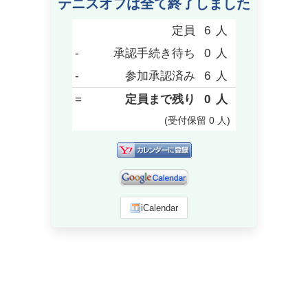
テニスオフは全て終了しました
定員
6
人
-
承認手続き待ち
0
人
-
参加承認済み
6
人
=
定員まで残り
0
人
(受付保留
0
人
)
iCalendar