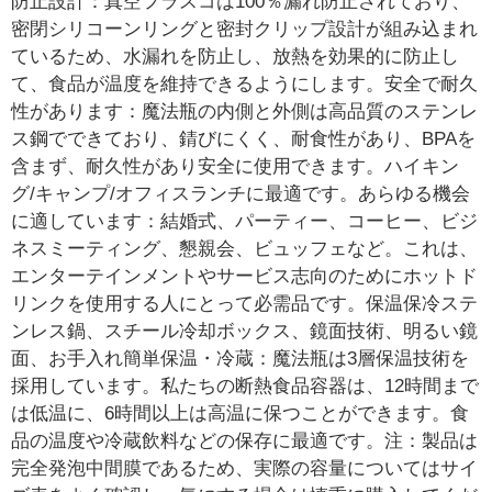
防止設計：真空フラスコは100％漏れ防止されており、
密閉シリコーンリングと密封クリップ設計が組み込まれ
ているため、水漏れを防止し、放熱を効果的に防止し
て、食品が温度を維持できるようにします。安全で耐久
性があります：魔法瓶の内側と外側は高品質のステンレ
ス鋼でできており、錆びにくく、耐食性があり、BPAを
含まず、耐久性があり安全に使用できます。ハイキン
グ/キャンプ/オフィスランチに最適です。あらゆる機会
に適しています：結婚式、パーティー、コーヒー、ビジ
ネスミーティング、懇親会、ビュッフェなど。これは、
エンターテインメントやサービス志向のためにホットド
リンクを使用する人にとって必需品です。保温保冷ステ
ンレス鍋、スチール冷却ボックス、鏡面技術、明るい鏡
面、お手入れ簡単保温・冷蔵：魔法瓶は3層保温技術を
採用しています。私たちの断熱食品容器は、12時間まで
は低温に、6時間以上は高温に保つことができます。食
品の温度や冷蔵飲料などの保存に最適です。注：製品は
完全発泡中間膜であるため、実際の容量についてはサイ