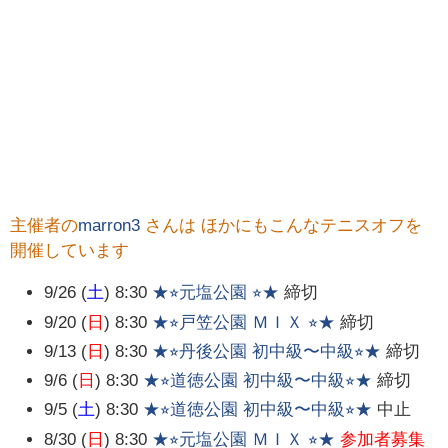
主催者の
marron3
さんは ほかにもこんなテニスオフを
開催しています
9/26 (
土
) 8:30
★⭐︎元塩公園 ⭐︎★
締切
9/20 (
日
) 8:30
★⭐︎戸笠公園 ＭＩＸ ⭐︎★
締切
9/13 (
日
) 8:30
★⭐︎丹後公園 初中級〜中級⭐︎★
締切
9/6 (
日
) 8:30
★⭐︎道徳公園 初中級〜中級⭐︎★
締切
9/5 (
土
) 8:30
★⭐︎道徳公園 初中級〜中級⭐︎★
中止
8/30 (
日
) 8:30
★⭐︎元塩公園 ＭＩＸ ⭐︎★
参加者募集