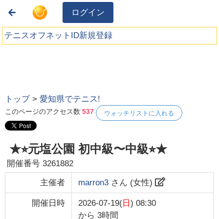
ログイン
テニスオフネットID新規登録
トップ
>
愛知県でテニス!
このページのアクセス数
537
ウォッチリストに入れる
★⭐︎元塩公園 初中級〜中級⭐︎★
開催番号
3261882
主催者
marron3
さん (
女性
)
開催日時
2026-07-19(
日
) 08:30
から
3時間