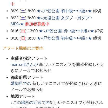
中
8/29 (
土
) 8:30
★⭐︎戸笠公園 初中級〜中級⭐︎★
締切
8/22 (
土
) 8:30
★⭐︎元塩公園 女ダブ・男ダブ・
MIX⭐︎★
参加者募集中
8/16 (
日
) 13:00
★⭐︎戸笠公園 初中級〜中級⭐︎★
締切
8/16 (
日
) 8:30
★⭐︎戸笠公園 初中級〜中級⭐︎★
締切
アラート機能のご案内
主催者指定アラート
marron3
さんが
新しいテニスオフを開催登録したと
きにメールでお知らせ
都道府県アラート
愛知県
での
新しいテニスオフが登録されたときに
メールでお知らせ
地図アラート
↓この場所の近辺での
新しいテニスオフが登録され