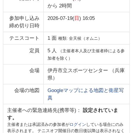
から
2時間
参加申し込み
2026-07-19(
日
) 16:05
締め切り日時
テニスコート
1
面
種類:
全天候（オムニ）
定員
5
人
（主催者本人及び主催者枠による参
加者を除く）
会場
伊丹市立スポーツセンター
（
兵庫
県
）
会場の地図
Googleマップによる地図と衛星写
真
主催者への緊急連絡先(携帯等)：
設定されていま
す。
主催者または承認済みの参加者が
ログイン
している場合にのみ
表示されます。 テニスオフ開催日の数日後以降は表示されなく