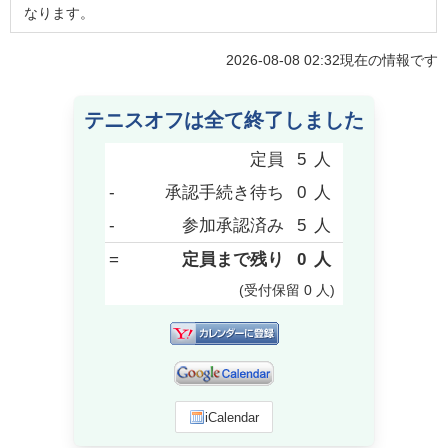
なります。
2026-08-08 02:32
現在の情報です
テニスオフは全て終了しました
定員
5
人
-
承認手続き待ち
0
人
-
参加承認済み
5
人
=
定員まで残り
0
人
(受付保留
0
人
)
iCalendar