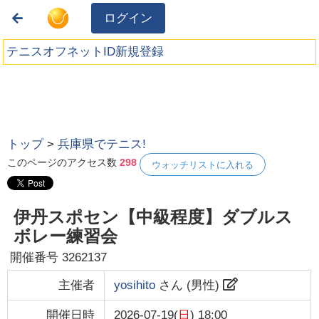
ログイン
テニスオフネットID新規登録
トップ
>
兵庫県でテニス!
このページのアクセス数
298
ウォッチリストに入れる
伊丹スポセン【中級程度】ダブルス
ボレー練習会
開催番号
3262137
主催者
yosihito
さん (
男性
)
開催日時
2026-07-19(
日
) 18:00