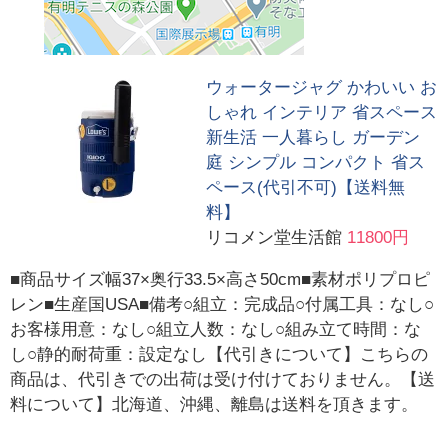
ウォータージャグ かわいい お
しゃれ インテリア 省スペース
新生活 一人暮らし ガーデン
庭 シンプル コンパクト 省ス
ペース(代引不可)【送料無
料】
リコメン堂生活館
11800円
■商品サイズ幅37×奥行33.5×高さ50cm■素材ポリプロピ
レン■生産国USA■備考○組立：完成品○付属工具：なし○
お客様用意：なし○組立人数：なし○組み立て時間：な
し○静的耐荷重：設定なし【代引きについて】こちらの
商品は、代引きでの出荷は受け付けておりません。【送
料について】北海道、沖縄、離島は送料を頂きます。