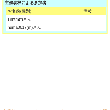
主催者枠による参加者
お名前(性別)
備考
snhtm
(
f
)さん
numa0617
(
m
)さん