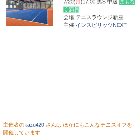
7/20(
月
)17:00
男S 中級
まもな
く満員
会場
テニスラウンジ新座
主催
インスピリッツNEXT
主催者の
kazu420
さんは ほかにもこんなテニスオフを
開催しています