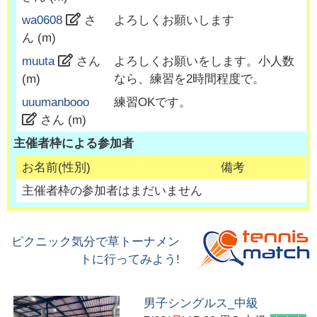
wa0608
さ
よろしくお願いします
ん (
m
)
muuta
さん
よろしくお願いをします。小人数
(
m
)
なら、練習を2時間程度で。
uuumanbooo
練習OKです。
さん (
m
)
主催者枠による参加者
お名前(性別)
備考
主催者枠の参加者はまだいません
ピクニック気分で草トーナメン
トに行ってみよう!
男子シングルス_中級