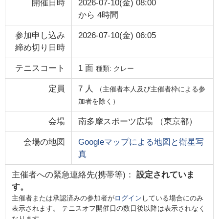
開催日時
2026-07-10(金) 08:00
から
4時間
参加申し込み
2026-07-10(金) 06:05
締め切り日時
テニスコート
1
面
種類:
クレー
定員
7
人
（主催者本人及び主催者枠による参
加者を除く）
会場
南多摩スポーツ広場
（
東京都
）
会場の地図
Googleマップによる地図と衛星写
真
主催者への緊急連絡先(携帯等)：
設定されていま
す。
主催者または承認済みの参加者が
ログイン
している場合にのみ
表示されます。 テニスオフ開催日の数日後以降は表示されなく
なります。