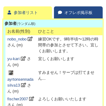
参加者リスト
オフレポ掲示板
参加者
(ランダム順)
お名前(性別)
ひとこと
nobo_nobo
練習OKです。9時半頃〜12時の時
さん (
m
)
間帯の参加とさせて下さい。宜し
くお願いします。
yu-kari
さ
宜しくお願いします
ん (
m
)
すみません！サーブは打てませ
ん...
ayrtonsennada
silva13
さ
ん (
m
)
fischer2007
よろしくお願いいたします
さん (
m
)