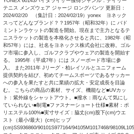
YONEX 60143バイタライザー獲得ジャンル：デイリー
テニス メンズウェア ジャージ ロングパンツ 更新日：
2024/02/20 （集計日：2024/02/19）yonex ヨネック
スってどんなブランド？？1957年（昭和32年）に バド
ミントンラケットの製造を開始。現在まで主力となるテ
ニスラケットの製造を本格化させると共に、1982年（昭
和57年）には、社名をヨネックス株式会社に改称。ゴル
フ市場に参入し、ゴルフクラブやウェアの製造を開始す
る。 1995年（平成7年）には スノーボード市場に参
入。 また2011年 Jリーグ・柏レイソルとユニフォーム
提供契約を結び、初めてチームスポーツであるサッカー
への参入を果たすと共に業績の拡大・安定成長を目論
む。 こちらの商品の素材、サイズ、機能など■UVカッ
ト：紫外線をシャットアウト。■撥水：雨なんて気にし
ていられない■制電■ファスナーショート仕様■素材：ポ
リエステル100%■実寸サイズ：脇丈(cm)股下(cm)ウエ
スト（最小/最大）(cm)ヒップ
(cm)SS936860/90101S977164/94105M1017468/98109L105