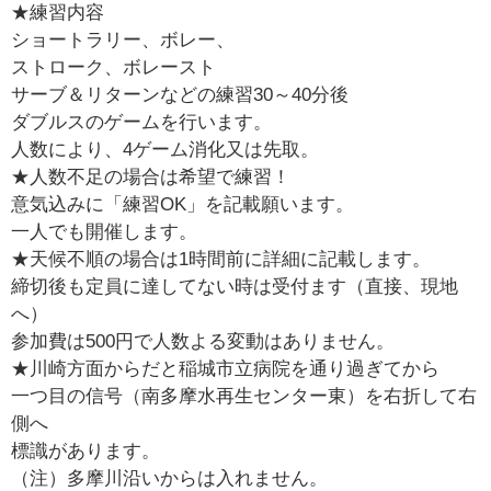
★練習内容
ショートラリー、ボレー、
ストローク、ボレースト
サーブ＆リターンなどの練習30～40分後
ダブルスのゲームを行います。
人数により、4ゲーム消化又は先取。
★人数不足の場合は希望で練習！
意気込みに「練習OK」を記載願います。
一人でも開催します。
★天候不順の場合は1時間前に詳細に記載します。
締切後も定員に達してない時は受付ます（直接、現地
へ）
参加費は500円で人数よる変動はありません。
★川崎方面からだと稲城市立病院を通り過ぎてから
一つ目の信号（南多摩水再生センター東）を右折して右
側へ
標識があります。
（注）多摩川沿いからは入れません。