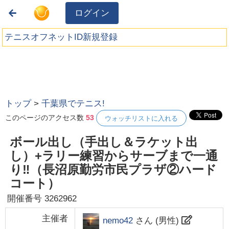
ログイン
テニスオフネットID新規登録
トップ
>
千葉県でテニス!
このページのアクセス数
53
ウォッチリストに入れる
ボール出し（手出し＆ラケット出
し）+ラリー練習からサーブまで一通
り‼️（長沼原勤労市民プラザ②ハード
コート）
開催番号
3262962
主催者
nemo42
さん (
男性
)