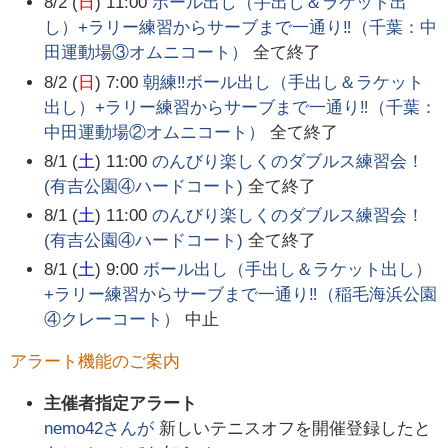
8/2 (
日
) 11:00
ボール出し（手出し＆ラケット出
し）+ラリー練習からサーブまで一通り‼️（千葉：中
田運動場③オムニコート）
全て終了
8/2 (
日
) 7:00
朝練‼️ボール出し（手出し＆ラケット
出し）+ラリー練習からサーブまで一通り‼️（千葉：
中田運動場②オムニコート）
全て終了
8/1 (
土
) 11:00
のんびり楽しくのダブルス練習会！
(有吉公園④ハードコート)
全て終了
8/1 (
土
) 11:00
のんびり楽しくのダブルス練習会！
(有吉公園④ハードコート)
全て終了
8/1 (
土
) 9:00
ボール出し（手出し＆ラケット出し）
+ラリー練習からサーブまで一通り‼️（稲毛海浜公園
④クレーコート）
中止
アラート機能のご案内
主催者指定アラート
nemo42
さんが
新しいテニスオフを開催登録したと