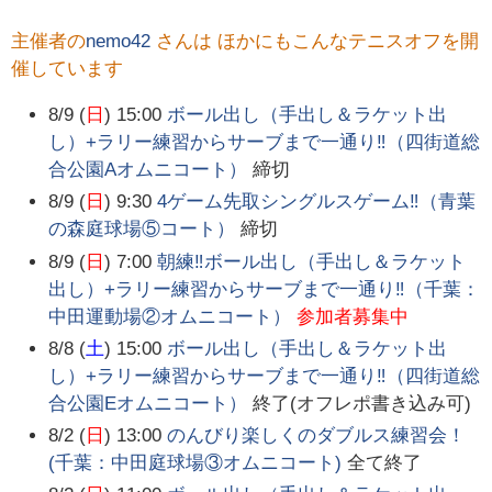
主催者の
nemo42
さんは ほかにもこんなテニスオフを開
催しています
8/9 (
日
) 15:00
ボール出し（手出し＆ラケット出
し）+ラリー練習からサーブまで一通り‼️（四街道総
合公園Aオムニコート）
締切
8/9 (
日
) 9:30
4ゲーム先取シングルスゲーム‼️（青葉
の森庭球場⑤コート）
締切
8/9 (
日
) 7:00
朝練‼️ボール出し（手出し＆ラケット
出し）+ラリー練習からサーブまで一通り‼️（千葉：
中田運動場②オムニコート）
参加者募集中
8/8 (
土
) 15:00
ボール出し（手出し＆ラケット出
し）+ラリー練習からサーブまで一通り‼️（四街道総
合公園Eオムニコート）
終了(オフレポ書き込み可)
8/2 (
日
) 13:00
のんびり楽しくのダブルス練習会！
(千葉：中田庭球場③オムニコート)
全て終了