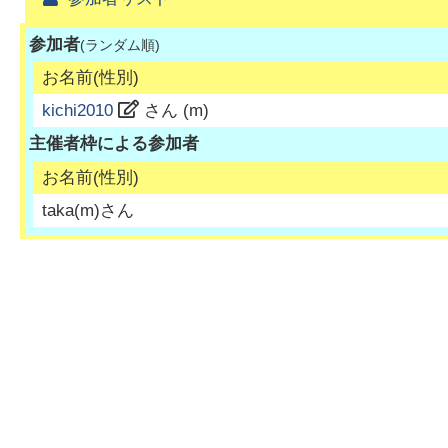
参加者
(ランダム順)
お名前(性別)
kichi2010
さん (
m
)
主催者枠による参加者
お名前(性別)
taka
(
m
)さん