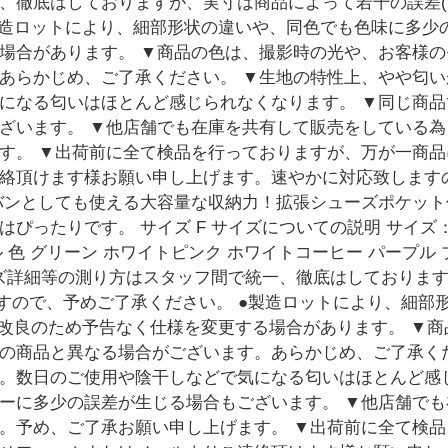
徹底はしておりますが、実寸は商品によって若干の誤差(1c
製造ロットにより、細部形状の違いや、同色でも色味に多少の
場合があります。 ▼商品の色は、撮影時の光や、お客様
あらかじめ、ご了承ください。 ▼生地の特性上、やや匂
になる匂いはほとんど感じられなくなります。 ▼同じ商
ざいます。 ▼他店舗でも在庫を共有して販売をしている
す。 ▼出荷前に全て検品を行っておりますが、万が一商
絡頂けます様お願い申し上げます。速やかに対応致します
バンとしても使える大容量な収納力！拡張シューズポケット
ったりです。 サイズ F サイズについての説明 サイズ：47
ル 色 グリーン ホワイトピンク ホワイトコーヒー パープル 
サイズ詳細等の測り方はスタッフ間で統一、徹底はしておりま
ざいますので、予めご了承ください。 ●製造ロットにより、細
は改良のため予告なく仕様を変更する場合があります。 ▼
の商品と異なる場合がございます。あらかじめ、ご了承く
。数日のご使用や陰干しなどで気になる匂いはほとんど感
ーに多少の誤差が生じる場合もございます。 ▼他店舗で
。予め、ご了承お願い申し上げます。 ▼出荷前に全て検