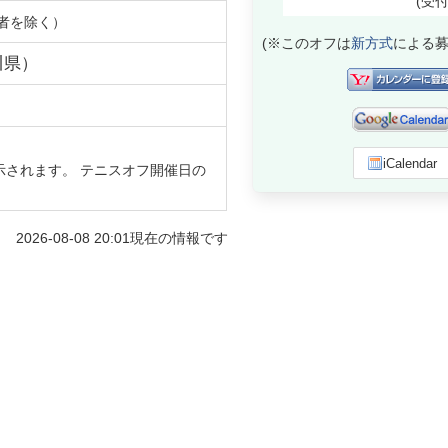
(受
者を除く）
(※このオフは
新方式
による募
川県
）
iCalendar
示されます。 テニスオフ開催日の
2026-08-08 20:01
現在の情報です