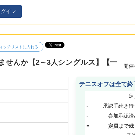
ログイン
ォッチリストに入れる
ませんか【2～3人シングルス】【一
開催
テニスオフは全て終
定
-
承認手続き待
-
参加承認済
=
定員まで残