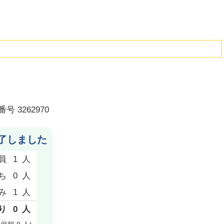
番号
3262970
了しました
員
1
人
ち
0
人
み
1
人
り
0
人