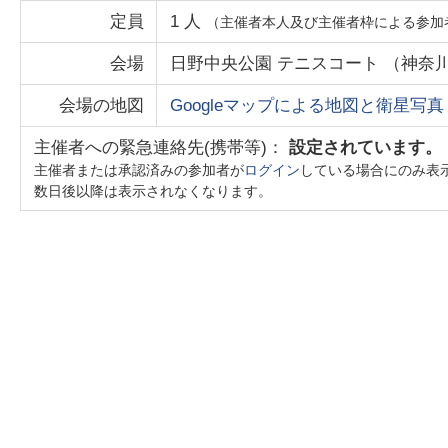
定員
1
人
（主催者本人及び主催者枠による参加
会場
日野中央公園 テニスコート
（
神奈
会場の地図
Googleマップによる地図と衛星写真
主催者への緊急連絡先(携帯等)：
設定されています。
主催者または承認済みの参加者が
ログイン
している場合にのみ表
数日後以降は表示されなくなります。