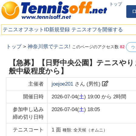
トップ
テニスオフネットID新規登録
テニスオフを開催する
トップ
>
神奈川県でテニス!
このページのアクセス数
82
ウ
【急募】【日野中央公園】テニスやり
般中級程度から】
主催者
joejoe201
さん (
男性
)
開催日時
2026-07-04(
土
) 19:00
から
2時間
参加申し込み
2026-07-04(
土
) 18:05
締め切り日時
テニスコート
1
面
種類:
全天候（オムニ）