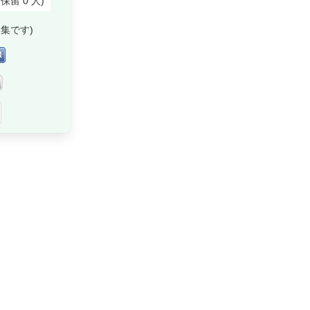
付保留
0
人
)
集です)