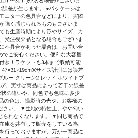
m〜3cm )がある場合がございま
誤差が生じます。 ●パッケージは
のモニターの色具合などにより、実際
いが強く感じられるものもございま
品でも生産時期により形やサイズ、カ
為、受注後欠品となる場合もございま
品に不具合があった場合は、お問い合
のでご安心ください。便利な大容量
付き！ラケットも3本まで収納可能
×31×19cm※サイズ計測には誤差
ブルー グリーン2 レッド ホワイトブ
すが、実寸は商品によって若干の誤差
部形状の違いや、同色でも色味に多少
商品の色は、撮影時の光や、お客様の
ださい。 ▼生地の特性上、やや匂い
じられなくなります。 ▼同じ商品で
も在庫を共有して販売をしている為、
品を行っておりますが、万が一商品に