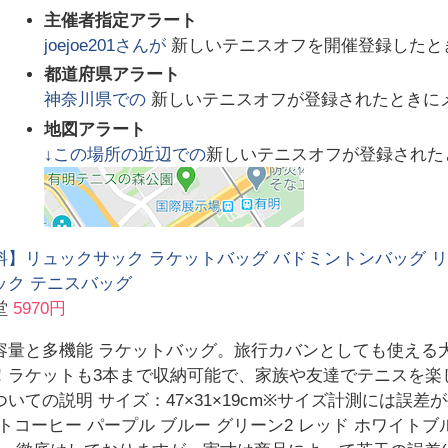
主催者指定アラート
joejoe201
さんが
新しいテニスオフを開催登録したと
都道府県アラート
神奈川県
での
新しいテニスオフが登録されたときに
地図アラート
↓この場所の近辺での
新しいテニスオフが登録された
料】リュックサック ラケットバッグ バドミントンバッグ リ
ック テニスバッグ
堂
5970円
容量と多機能 ラケットバッグ。旅行カバンとしても使える
！ラケットも3本まで収納可能で、家族や友達でテニスを楽し
いての説明 サイズ：47×31×19cm※サイズ計測には誤差が
トコーヒー パープル ブルー グリーン2 レッド ホワイトブ