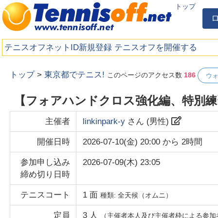
トップ
テニスオフネットID新規登録
テニスオフを開催する
トップ
>
東京都でテニス!
このページのアクセス数
186
ウ
【フォアハンドクロス強化編、特別練
主催者
linkinpark-y
さん (
男性
)
開催日時
2026-07-10(金) 20:00
から
2時間
参加申し込み
2026-07-09(木) 23:05
締め切り日時
テニスコート
1
面
種類:
全天候（オムニ）
定員
3
人
（主催者本人及び主催者枠による参加