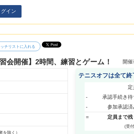
ログイン
ォッチリストに入れる
習会開催】2時間、練習とゲーム！
開催
テニスオフは全て終
定
-
承認手続き待
-
参加承認済
=
定員まで残
(受
者を除く）