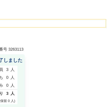
番号
3263113
了しました
員
3
人
ち
0
人
み
0
人
り
3
人
付保留
0
人
)