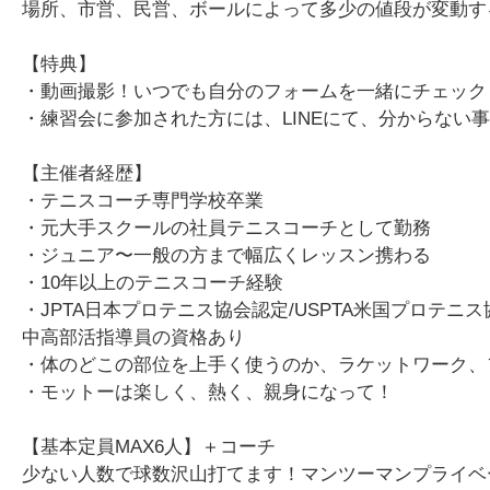
場所、市営、民営、ボールによって多少の値段が変動す
【特典】
・動画撮影！いつでも自分のフォームを一緒にチェック
・練習会に参加された方には、LINEにて、分からな
【主催者経歴】
・テニスコーチ専門学校卒業
・元大手スクールの社員テニスコーチとして勤務
・ジュニア〜一般の方まで幅広くレッスン携わる
・10年以上のテニスコーチ経験
・JPTA日本プロテニス協会認定/USPTA米国プロテ
中高部活指導員の資格あり
・体のどこの部位を上手く使うのか、ラケットワーク、
・モットーは楽しく、熱く、親身になって！
【基本定員MAX6人】＋コーチ
少ない人数で球数沢山打てます！マンツーマンプライベ