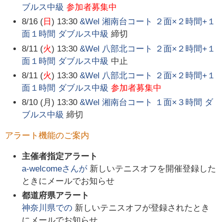
ブルス中級
参加者募集中
8/16 (
日
) 13:30
&Wel 湘南台コート ２面×２時間+１
面１時間 ダブルス中級
締切
8/11 (
火
) 13:30
&Wel 八部北コート ２面×２時間+１
面１時間 ダブルス中級
中止
8/11 (
火
) 13:30
&Wel 八部北コート ２面×２時間+１
面１時間 ダブルス中級
参加者募集中
8/10 (月) 13:30
&Wel 湘南台コート １面×３時間 ダ
ブルス中級
締切
アラート機能のご案内
主催者指定アラート
a-welcome
さんが
新しいテニスオフを開催登録した
ときにメールでお知らせ
都道府県アラート
神奈川県
での
新しいテニスオフが登録されたとき
にメールでお知らせ