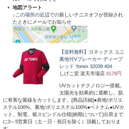
地図アラート
↓この場所の近辺での
新しいテニスオフが登録され
たときにメールでお知らせ
【送料無料】ヨネックス ユニ
裏地付Vブレーカー ディープ
レッド Yonex 32039 404
しげこ堂 楽天市場店
6179円
UVカットテクノロジー搭載。
太陽光を効果的に遮断し、肌
に有害な紫線をカットします。[商品詳細]●表地/ポリエ
ステル100%、裏地/ポリエステル100%●ベトナム●UVカ
ット、制電、裾スピンドル仕様[納期について]出荷まで
に3～5営業日（土・日・祝日を除く）頂戴しておりま
す。