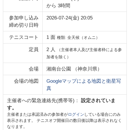
から
3時間
参加申し込み
2026-07-24(金) 20:05
締め切り日時
テニスコート
1
面
種類:
全天候（オムニ）
定員
2
人
（主催者本人及び主催者枠による参
加者を除く）
会場
湘南台公園
（
神奈川県
）
会場の地図
Googleマップによる地図と衛星写
真
主催者への緊急連絡先(携帯等)：
設定されていま
す。
主催者または承認済みの参加者が
ログイン
している場合にのみ
表示されます。 テニスオフ開催日の数日後以降は表示されなく
なります。