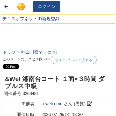
ログイン
テニスオフネットID新規登録
トップ
>
神奈川県でテニス!
このページのアクセス数
210
ウォッチリストに入れる
&Wel 湘南台コート １面×３時間 ダ
ブルス中級
開催番号
3263481
主催者
a-welcome
さん (
男性
)
開催日時
2026-07-29(水) 13:30