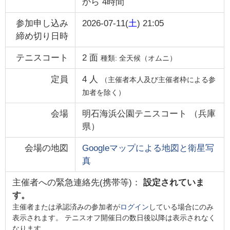
から
4時間
参加申し込み
2026-07-11(
土
) 21:05
締め切り日時
テニスコート
2
面
種類:
全天候（オムニ）
定員
4
人
（主催者本人及び主催者枠による参
加者を除く）
会場
明石海浜公園テニスコート
（
兵庫
県
）
会場の地図
Googleマップによる地図と衛星写
真
主催者への緊急連絡先(携帯等)：
設定されていま
す。
主催者または承認済みの参加者が
ログイン
している場合にのみ
表示されます。 テニスオフ開催日の数日後以降は表示されなく
なります。