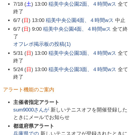
7/18 (
土
) 13:00
稲美中央公園2面、４時間wス
全て
終了
6/7 (
日
) 13:00
稲美中央公園4面、４時間wス
中止
6/7 (
日
) 9:00
稲美中央公園4面、４時間wス
全て終
了
オフレポ掲示板の投稿(
1
)
5/31 (
日
) 13:00
稲美中央公園3面、４時間wス
全て
終了
5/24 (
日
) 13:00
稲美中央公園3面、４時間wス
全て
終了
アラート機能のご案内
主催者指定アラート
sum9000
さんが
新しいテニスオフを開催登録した
ときにメールでお知らせ
都道府県アラート
兵庫県
での
新しいテニスオフが登録されたときに