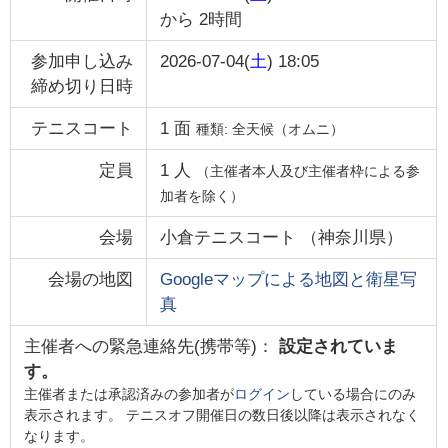
から
2時間
参加申し込み
2026-07-04(
土
) 18:05
締め切り日時
テニスコート
1
面
種類:
全天候（オムニ）
定員
1
人
（主催者本人及び主催者枠による参
加者を除く）
会場
小倉テニスコート
（
神奈川県
）
会場の地図
Googleマップによる地図と衛星写
真
主催者への緊急連絡先(携帯等)：
設定されていま
す。
主催者または承認済みの参加者が
ログイン
している場合にのみ
表示されます。 テニスオフ開催日の数日後以降は表示されなく
なります。