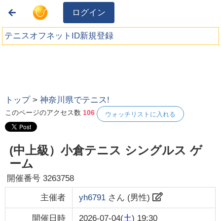
ログイン
テニスオフネットID新規登録
トップ
>
神奈川県でテニス!
このページのアクセス数
106
ウォッチリストに入れる
(中上級）小倉テニス シングルス ゲ
ーム
開催番号
3263758
主催者
yh6791
さん (
男性
)
開催日時
2026-07-04(
土
) 19:30