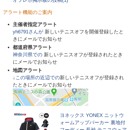
オフレポ掲示板の投稿(
1
)
アラート機能のご案内
主催者指定アラート
yh6791
さんが
新しいテニスオフを開催登録したと
きにメールでお知らせ
都道府県アラート
神奈川県
での
新しいテニスオフが登録されたとき
にメールでお知らせ
地図アラート
↓この場所の近辺での
新しいテニスオフが登録され
たときにメールでお知らせ
ヨネックス YONEX ニットウ
ォームアップパーカー 裏地付
フーディー 長袖 テニスウェア