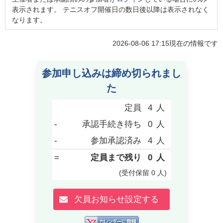
表示されます。 テニスオフ開催日の数日後以降は表示されなく
なります。
2026-08-06 17:15
現在の情報です
参加申し込みは締め切られまし
た
定員
4
人
-
承認手続き待ち
0
人
-
参加承認済み
4
人
=
定員まで残り
0
人
(受付保留
0
人
)
欠員お知らせ設定する