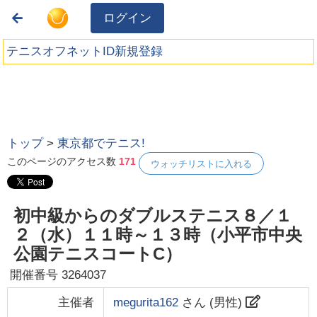
ログイン
テニスオフネットID新規登録
トップ
>
東京都でテニス!
このページのアクセス数
171
ウォッチリストに入れる
初中級からのダブルステニス８／１
２（水）１１時～１３時（小平市中央
公園テニスコートC）
開催番号
3264037
主催者
megurita162
さん (
男性
)