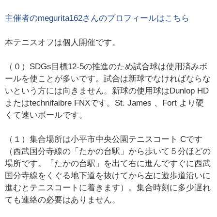
主催者の
megurita162
さんのプロフィールはこちら
本テニスオフは個人開催です。
（０）SDGs目標12-5の推進のため試合球は使用済みボ
ールを使ことが多いです。試合は新球でなければならな
いという方には向きません。新球の使用球はDunlop HD
またはtechnifaibre FNXです。St. James 、Fort より硬
くて速いボールです。
（１）集合場所は小平市中央公園テニスコート Cです
（西武国分寺線の「たかの台駅」から歩いて５分ほどの
場所です。「たかの台駅」を出て右に進んですぐに西武
国分寺線をくぐる地下道を抜けてから左に遊歩道沿いに
進むとテニスコートに着きます）。集合時刻に多少遅れ
ても連絡の必要はありません。