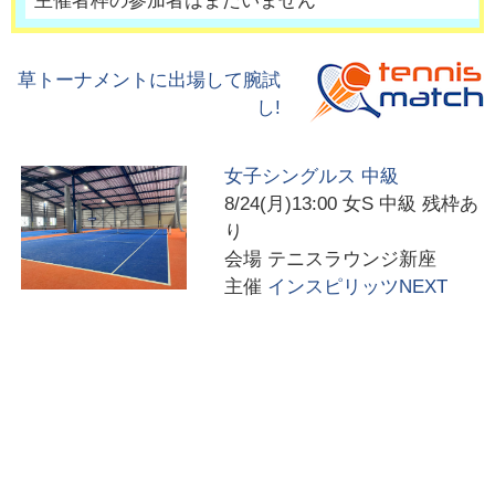
主催者枠の参加者はまだいません
草トーナメントに出場して腕試
し!
女子シングルス 中級
8/24(月)13:00
女S 中級 残枠あ
り
会場
テニスラウンジ新座
主催
インスピリッツNEXT