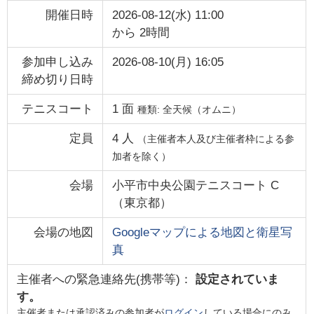
開催日時
2026-08-12(水) 11:00
から
2時間
参加申し込み
2026-08-10(月) 16:05
締め切り日時
テニスコート
1
面
種類:
全天候（オムニ）
定員
4
人
（主催者本人及び主催者枠による参
加者を除く）
会場
小平市中央公園テニスコート C
（
東京都
）
会場の地図
Googleマップによる地図と衛星写
真
主催者への緊急連絡先(携帯等)：
設定されていま
す。
主催者または承認済みの参加者が
ログイン
している場合にのみ