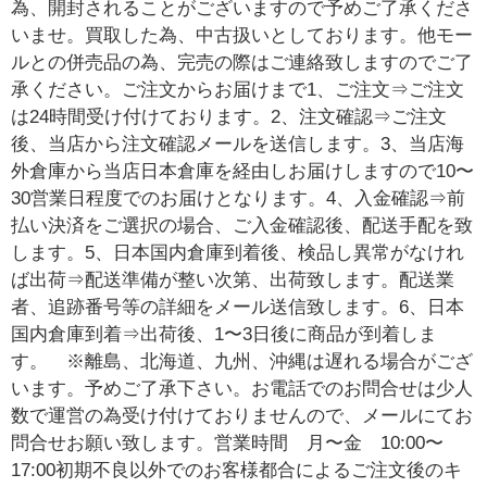
為、開封されることがございますので予めご了承くださ
いませ。買取した為、中古扱いとしております。他モー
ルとの併売品の為、完売の際はご連絡致しますのでご了
承ください。ご注文からお届けまで1、ご注文⇒ご注文
は24時間受け付けております。2、注文確認⇒ご注文
後、当店から注文確認メールを送信します。3、当店海
外倉庫から当店日本倉庫を経由しお届けしますので10〜
30営業日程度でのお届けとなります。4、入金確認⇒前
払い決済をご選択の場合、ご入金確認後、配送手配を致
します。5、日本国内倉庫到着後、検品し異常がなけれ
ば出荷⇒配送準備が整い次第、出荷致します。配送業
者、追跡番号等の詳細をメール送信致します。6、日本
国内倉庫到着⇒出荷後、1〜3日後に商品が到着しま
す。 ※離島、北海道、九州、沖縄は遅れる場合がござ
います。予めご了承下さい。お電話でのお問合せは少人
数で運営の為受け付けておりませんので、メールにてお
問合せお願い致します。営業時間 月〜金 10:00〜
17:00初期不良以外でのお客様都合によるご注文後のキ