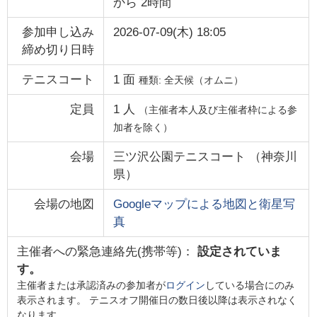
から
2時間
参加申し込み
2026-07-09(木) 18:05
締め切り日時
テニスコート
1
面
種類:
全天候（オムニ）
定員
1
人
（主催者本人及び主催者枠による参
加者を除く）
会場
三ツ沢公園テニスコート
（
神奈川
県
）
会場の地図
Googleマップによる地図と衛星写
真
主催者への緊急連絡先(携帯等)：
設定されていま
す。
主催者または承認済みの参加者が
ログイン
している場合にのみ
表示されます。 テニスオフ開催日の数日後以降は表示されなく
なります。