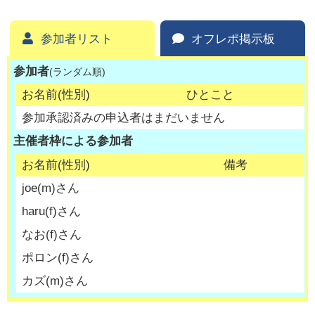
参加者リスト
オフレポ掲示板
参加者
(ランダム順)
お名前(性別)
ひとこと
参加承認済みの申込者はまだいません
主催者枠による参加者
お名前(性別)
備考
joe
(
m
)さん
haru
(
f
)さん
なお
(
f
)さん
ポロン
(
f
)さん
カズ
(
m
)さん