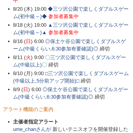
中
8/20 (木) 19:00
◆三ツ沢公園で楽しくダブルスゲー
ム(初中級～)◆
参加者募集中
8/18 (火) 19:00
▲三ツ沢公園で楽しくダブルスゲー
ム(初中級～)▲
参加者募集中
8/16 (
日
) 6:00
◎保土ケ谷公園で楽しくダブルスゲ
ーム(中級くらい,6:30参加有要確認)◎
締切
8/11 (
火
) 9:00
〇三ツ沢公園で楽しくダブルスゲー
ム(中級以上)〇
締切
8/10 (月) 9:00
□三ツ沢公園で楽しくダブルスゲーム
(中級以上,5分前アップ開始)□
締切
8/9 (
日
) 6:00
◎保土ケ谷公園で楽しくダブルスゲー
ム(中級くらい,6:30参加有要確認)◎
締切
アラート機能のご案内
主催者指定アラート
ume_chan
さんが
新しいテニスオフを開催登録した