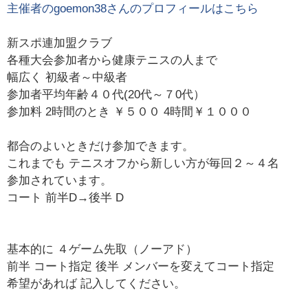
主催者の
goemon38
さんのプロフィールはこちら
新スポ連加盟クラブ
各種大会参加者から健康テニスの人まで
幅広く 初級者～中級者
参加者平均年齢４０代(20代～７0代）
参加料 2時間のとき ￥５００ 4時間￥１０００
都合のよいときだけ参加できます。
これまでも テニスオフから新しい方が毎回２～４名
参加されています。
コート 前半D→後半 D
基本的に ４ゲーム先取（ノーアド）
前半 コート指定 後半 メンバーを変えてコート指定
希望があれば 記入してください。