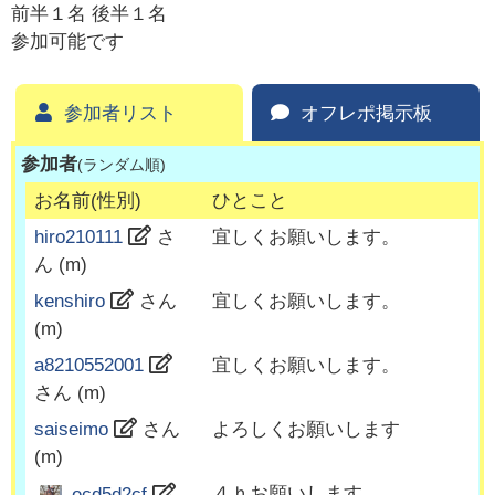
前半１名 後半１名
参加可能です
参加者リスト
オフレポ掲示板
参加者
(ランダム順)
お名前(性別)
ひとこと
hiro210111
さ
宜しくお願いします。
ん (
m
)
kenshiro
さん
宜しくお願いします。
(
m
)
a8210552001
宜しくお願いします。
さん (
m
)
saiseimo
さん
よろしくお願いします
(
m
)
４ｈお願いします。
ecd5d2cf