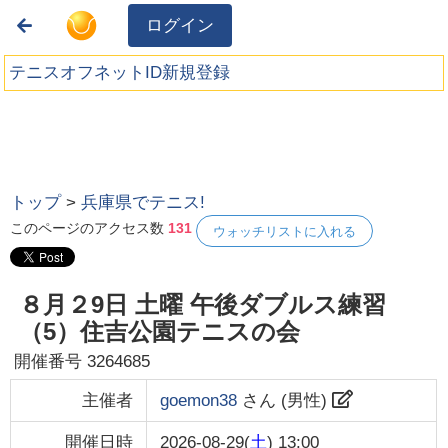
ログイン
テニスオフネットID新規登録
トップ
>
兵庫県でテニス!
このページのアクセス数
131
ウォッチリストに入れる
８月２9日 土曜 午後ダブルス練習
（5）住吉公園テニスの会
開催番号
3264685
主催者
goemon38
さん (
男性
)
開催日時
2026-08-29(
土
) 13:00