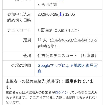
から
4時間
参加申し込み
2026-08-29(
土
) 12:05
締め切り日時
テニスコート
1
面
種類:
全天候（オムニ）
定員
11
人
（主催者本人及び主催者枠による
参加者を除く）
会場
住吉公園テニスコート
（
兵庫県
）
会場の地図
Googleマップによる地図と衛星写
真
主催者への緊急連絡先(携帯等)：
設定されていま
す。
主催者または承認済みの参加者が
ログイン
している場合にのみ
表示されます。 テニスオフ開催日の数日後以降は表示されなく
なります。