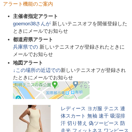
アラート機能のご案内
主催者指定アラート
goemon38
さんが
新しいテニスオフを開催登録した
ときにメールでお知らせ
都道府県アラート
兵庫県
での
新しいテニスオフが登録されたときに
メールでお知らせ
地図アラート
↓この場所の近辺での
新しいテニスオフが登録され
たときにメールでお知らせ
レディース ヨガ服 テニス 連
体スカート 無袖 速干 吸湿排
汗 切り替え 偽ツーピース 防
走光 フィットネス ワンピース