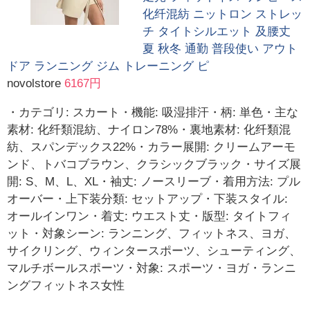
化纤混紡 ニットロン ストレッ
チ タイトシルエット 及腰丈
夏 秋冬 通勤 普段使い アウト
ドア ランニング ジム トレーニング ピ
novolstore
6167円
・カテゴリ: スカート・機能: 吸湿排汗・柄: 単色・主な
素材: 化纤類混紡、ナイロン78%・裏地素材: 化纤類混
紡、スパンデックス22%・カラー展開: クリームアーモ
ンド、トバコブラウン、クラシックブラック・サイズ展
開: S、M、L、XL・袖丈: ノースリーブ・着用方法: プル
オーバー・上下装分類: セットアップ・下装スタイル:
オールインワン・着丈: ウエスト丈・版型: タイトフィ
ット・対象シーン: ランニング、フィットネス、ヨガ、
サイクリング、ウィンタースポーツ、シューティング、
マルチボールスポーツ・対象: スポーツ・ヨガ・ランニ
ングフィットネス女性