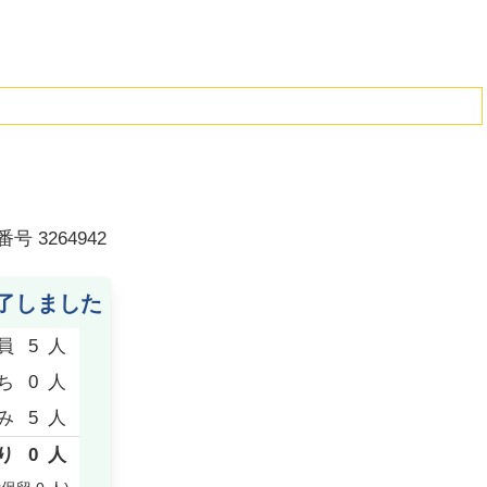
番号
3264942
了しました
員
5
人
ち
0
人
み
5
人
り
0
人