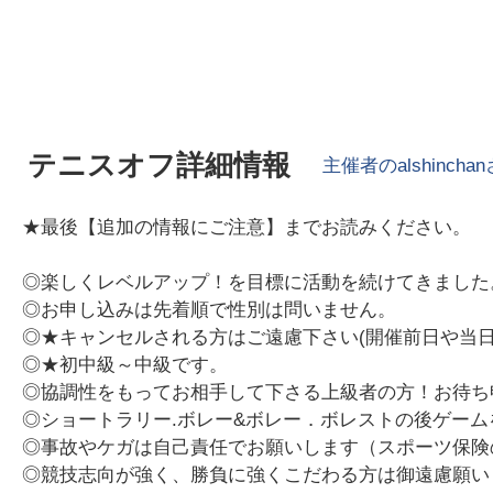
テニスオフ詳細情報
主催者の
alshinchan
★最後【追加の情報にご注意】までお読みください。
◎楽しくレベルアップ！を目標に活動を続けてきました
◎お申し込みは先着順で性別は問いません。
◎★キャンセルされる方はご遠慮下さい(開催前日や当
◎★初中級～中級です。
◎協調性をもってお相手して下さる上級者の方！お待ち
◎ショートラリー.ボレー&ボレー．ボレストの後ゲーム
◎事故やケガは自己責任でお願いします（スポーツ保険
◎競技志向が強く、勝負に強くこだわる方は御遠慮願い