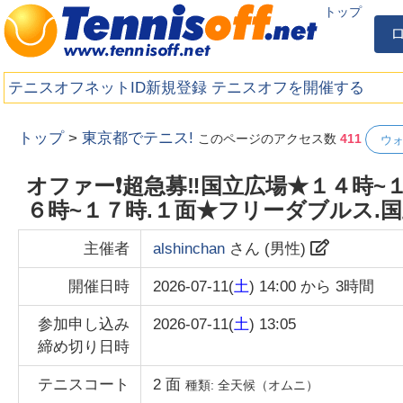
トップ
テニスオフネットID新規登録
テニスオフを開催する
トップ
>
東京都でテニス!
このページのアクセス数
411
ウ
オファー❗超急募‼️国立広場★１４時~
６時~１７時.１面★フリーダブルス.
主催者
alshinchan
さん (
男性
)
開催日時
2026-07-11(
土
) 14:00
から
3時間
参加申し込み
2026-07-11(
土
) 13:05
締め切り日時
テニスコート
2
面
種類:
全天候（オムニ）