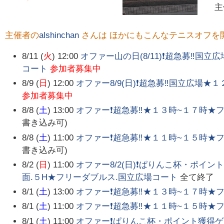
主催者の
alshinchan
さんは ほかにもこんなテニスオフを
8/11 (
火
) 12:00
オファー山の日(8/11)❗超急募‼️
コート
参加者募集中
8/9 (
日
) 12:00
オファー8/9(日)❗超急募‼️国立広場
参加者募集中
8/8 (
土
) 13:00
オファー❗超急募‼️★１３時~１７時★
書き込み可)
8/8 (
土
) 11:00
オファー❗超急募‼️★１１時~１５時★
書き込み可)
8/2 (
日
) 11:00
オファー8/2(日)❗ぱりんこ杯・ポイン
面.５H★フリーダブルス.国立広場コート
全て終了
8/1 (
土
) 13:00
オファー❗超急募‼️★１３時~１７時★
8/1 (
土
) 11:00
オファー❗超急募‼️★１１時~１５時★
8/1 (
土
) 11:00
オファー❗ぱりんこ杯・ポイント獲得ゲー