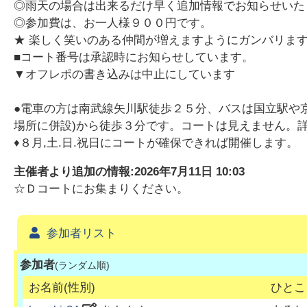
◎雨天の場合は出来るだけ早く追加情報でお知らせいた
◎参加費は、お一人様９００円です。
★ 楽しく笑いのある仲間が増えますようにガンバリま
■コート番号は承認時にお知らせしています。
▼オフレポの書き込みは中止にしています
●電車の方は南武線矢川駅徒歩２５分、バスは国立駅や京
場所に併設)から徒歩３分です。コートは見えません。
♦８月,土.日.祝日にコートが確保できれば開催します。
主催者より追加の情報:
2026年7月11日 10:03
☆Ｄコートにお集まりください。
参加者リスト
参加者
(ランダム順)
お名前(性別)
ひとこ