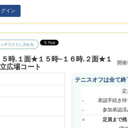
ログイン
ォッチリストに入れる
１５時.１面★１５時~１６時.２面★１
開催
国立広場コート
テニスオフは全て終
定
-
承認手続き待
-
参加承認済
=
定員まで残