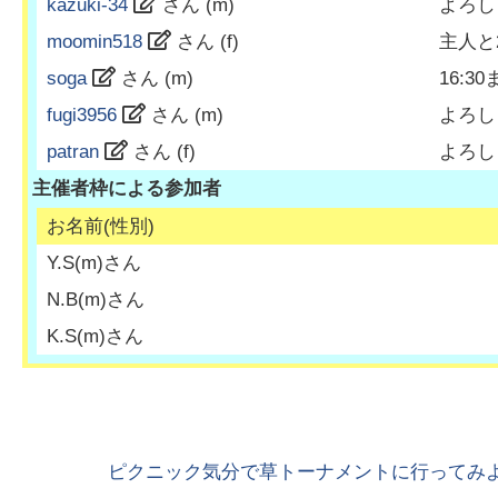
kazuki-34
さん (
m
)
よろし
moomin518
さん (
f
)
主人と
soga
さん (
m
)
16:
fugi3956
さん (
m
)
よろし
patran
さん (
f
)
よろし
主催者枠による参加者
お名前(性別)
Y.S
(
m
)さん
N.B
(
m
)さん
K.S
(
m
)さん
ピクニック気分で草トーナメントに行ってみよ