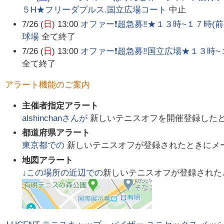
５H★フリーダブルス.国立広場コート
中止
7/26 (
日
) 13:00
オファー❗超急募‼️★１３時~１７時(
球場
全て終了
7/26 (
日
) 13:00
オファー❗超急募‼️国立広場★１３時
全て終了
アラート機能のご案内
主催者指定アラート
alshinchan
さんが
新しいテニスオフを開催登録した
都道府県アラート
東京都
での
新しいテニスオフが登録されたときにメ
地図アラート
↓この場所の近辺での
新しいテニスオフが登録された