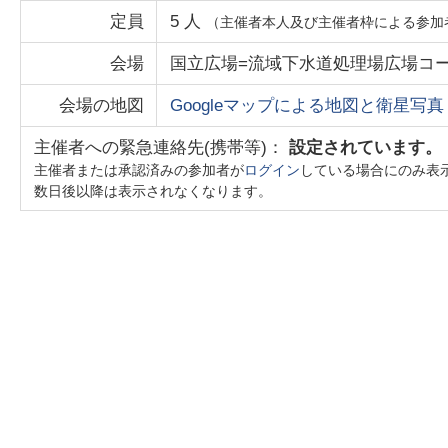
定員
5
人
（主催者本人及び主催者枠による参加
会場
国立広場=流域下水道処理場広場コ
会場の地図
Googleマップによる地図と衛星写真
主催者への緊急連絡先(携帯等)：
設定されています。
主催者または承認済みの参加者が
ログイン
している場合にのみ表
数日後以降は表示されなくなります。