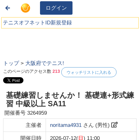
ログイン
テニスオフネットID新規登録
トップ
>
大阪府でテニス!
このページのアクセス数
213
ウォッチリストに入れる
基礎練習しませんか！ 基礎連+形式練
習 中級以上 SA11
開催番号
3264959
主催者
noritama4931
さん (
男性
)
開催日時
2026-07-12(
日
) 11:00