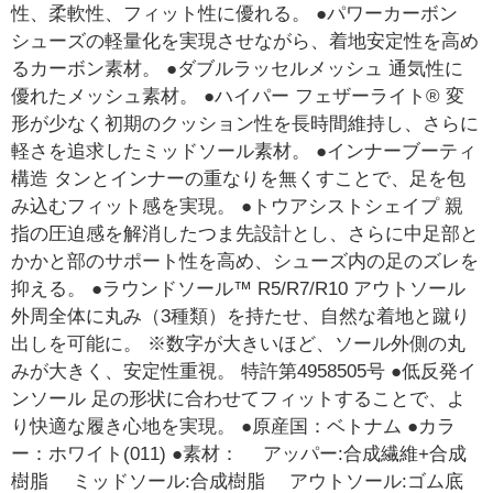
性、柔軟性、フィット性に優れる。 ●パワーカーボン
シューズの軽量化を実現させながら、着地安定性を高め
るカーボン素材。 ●ダブルラッセルメッシュ 通気性に
優れたメッシュ素材。 ●ハイパー フェザーライト® 変
形が少なく初期のクッション性を長時間維持し、さらに
軽さを追求したミッドソール素材。 ●インナーブーティ
構造 タンとインナーの重なりを無くすことで、足を包
み込むフィット感を実現。 ●トウアシストシェイプ 親
指の圧迫感を解消したつま先設計とし、さらに中足部と
かかと部のサポート性を高め、シューズ内の足のズレを
抑える。 ●ラウンドソール™ R5/R7/R10 アウトソール
外周全体に丸み（3種類）を持たせ、自然な着地と蹴り
出しを可能に。 ※数字が大きいほど、ソール外側の丸
みが大きく、安定性重視。 特許第4958505号 ●低反発イ
ンソール 足の形状に合わせてフィットすることで、よ
り快適な履き心地を実現。 ●原産国：ベトナム ●カラ
ー：ホワイト(011) ●素材： アッパー:合成繊維+合成
樹脂 ミッドソール:合成樹脂 アウトソール:ゴム底