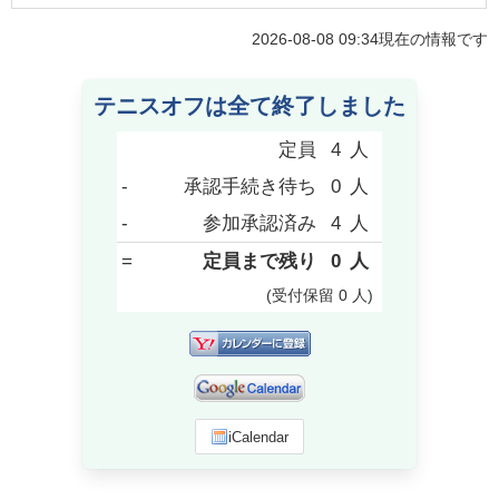
2026-08-08 09:34
現在の情報です
テニスオフは全て終了しました
定員
4
人
-
承認手続き待ち
0
人
-
参加承認済み
4
人
=
定員まで残り
0
人
(受付保留
0
人
)
iCalendar