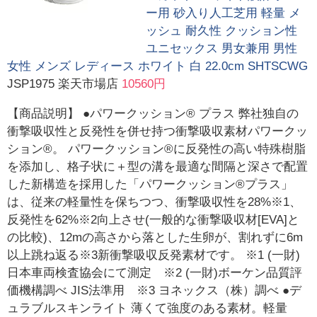
ー用 砂入り人工芝用 軽量 メ
ッシュ 耐久性 クッション性
ユニセックス 男女兼用 男性
女性 メンズ レディース ホワイト 白 22.0cm SHTSCWG
JSP1975 楽天市場店
10560円
【商品説明】 ●パワークッション® プラス 弊社独自の
衝撃吸収性と反発性を併せ持つ衝撃吸収素材パワークッ
ション®。 パワークッション®に反発性の高い特殊樹脂
を添加し、格子状に＋型の溝を最適な間隔と深さで配置
した新構造を採用した「パワークッション®プラス」
は、従来の軽量性を保ちつつ、衝撃吸収性を28%※1、
反発性を62%※2向上させ(一般的な衝撃吸収材[EVA]と
の比較)、12mの高さから落とした生卵が、割れずに6m
以上跳ね返る※3新衝撃吸収反発素材です。 ※1 (一財)
日本車両検査協会にて測定 ※2 (一財)ボーケン品質評
価機構調べ JIS法準用 ※3 ヨネックス（株）調べ ●デ
ュラブルスキンライト 薄くて強度のある素材。軽量