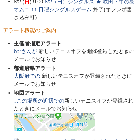
8/2 (
日
) 9:00
8/2（日）シングルス ★ 吹田・中の島
オムニ ♪♪ 日曜シングルスゲーム
終了(オフレポ書
き込み可)
アラート機能のご案内
主催者指定アラート
bbr
さんが
新しいテニスオフを開催登録したときに
メールでお知らせ
都道府県アラート
大阪府
での
新しいテニスオフが登録されたときに
メールでお知らせ
地図アラート
↓この場所の近辺での
新しいテニスオフが登録され
たときにメールでお知らせ