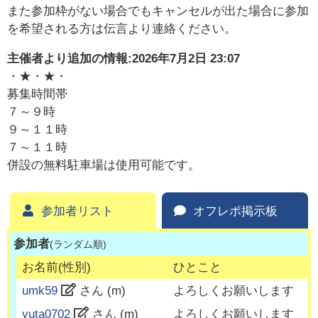
また参加枠がない場合でもキャンセルが出た場合に参加
を希望される方は伝言より連絡ください。
主催者より追加の情報:
2026年7月2日 23:07
・★・★・
募集時間帯
７～９時
９～１１時
７～１１時
併設の無料駐車場は使用可能です。
参加者リスト
オフレポ掲示板
参加者
(ランダム順)
お名前(性別)
ひとこと
umk59
さん (
m
)
よろしくお願いします
yuta0702
さん (
m
)
よろしくお願いします