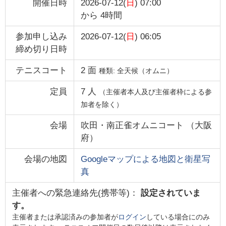
開催日時
2026-07-12(
日
) 07:00
から
4時間
参加申し込み
2026-07-12(
日
) 06:05
締め切り日時
テニスコート
2
面
種類:
全天候（オムニ）
定員
7
人
（主催者本人及び主催者枠による参
加者を除く）
会場
吹田・南正雀オムニコート
（
大阪
府
）
会場の地図
Googleマップによる地図と衛星写
真
主催者への緊急連絡先(携帯等)：
設定されていま
す。
主催者または承認済みの参加者が
ログイン
している場合にのみ