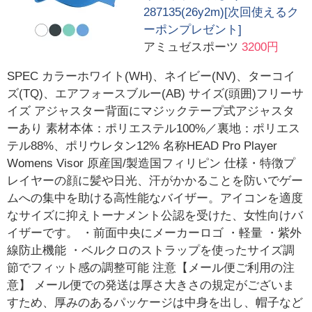
287135(26y2m)[次回使えるク
ーポンプレゼント]
アミュゼスポーツ
3200円
SPEC カラーホワイト(WH)、ネイビー(NV)、ターコイ
ズ(TQ)、エアフォースブルー(AB) サイズ(頭囲)フリーサ
イズ アジャスター背面にマジックテープ式アジャスタ
ーあり 素材本体：ポリエステル100%／裏地：ポリエス
テル88%、ポリウレタン12% 名称HEAD Pro Player
Womens Visor 原産国/製造国フィリピン 仕様・特徴プ
レイヤーの顔に髪や日光、汗がかかることを防いでゲー
ムへの集中を助ける高性能なバイザー。アイコンを適度
なサイズに抑えトーナメント公認を受けた、女性向けバ
イザーです。 ・前面中央にメーカーロゴ ・軽量 ・紫外
線防止機能 ・ベルクロのストラップを使ったサイズ調
節でフィット感の調整可能 注意【メール便ご利用の注
意】 メール便での発送は厚さ大きさの規定がございま
すため、厚みのあるパッケージは中身を出し、帽子など