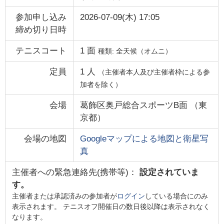
参加申し込み
2026-07-09(木) 17:05
締め切り日時
テニスコート
1
面
種類:
全天候（オムニ）
定員
1
人
（主催者本人及び主催者枠による参
加者を除く）
会場
葛飾区奥戸総合スポーツB面
（
東
京都
）
会場の地図
Googleマップによる地図と衛星写
真
主催者への緊急連絡先(携帯等)：
設定されていま
す。
主催者または承認済みの参加者が
ログイン
している場合にのみ
表示されます。 テニスオフ開催日の数日後以降は表示されなく
なります。