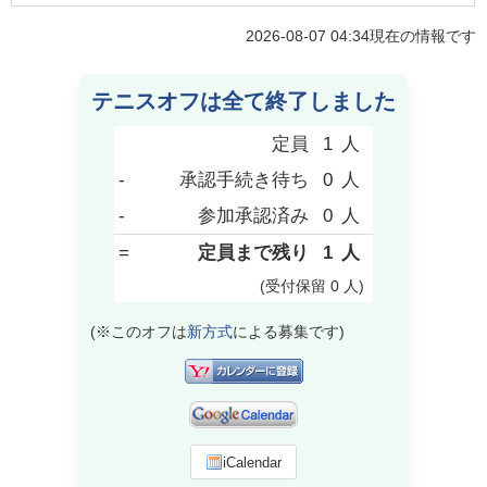
2026-08-07 04:34
現在の情報です
テニスオフは全て終了しました
定員
1
人
-
承認手続き待ち
0
人
-
参加承認済み
0
人
=
定員まで残り
1
人
(受付保留
0
人
)
(※このオフは
新方式
による募集です)
iCalendar