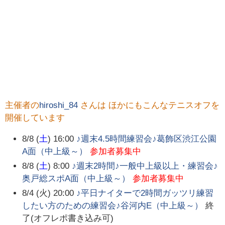
主催者の
hiroshi_84
さんは ほかにもこんなテニスオフを
開催しています
8/8 (
土
) 16:00
♪週末4.5時間練習会♪葛飾区渋江公園
A面（中上級～）
参加者募集中
8/8 (
土
) 8:00
♪週末2時間♪一般中上級以上・練習会♪
奥戸総スポA面（中上級～）
参加者募集中
8/4 (火) 20:00
♪平日ナイターで2時間ガッツリ練習
したい方のための練習会♪谷河内E（中上級～）
終
了(オフレポ書き込み可)