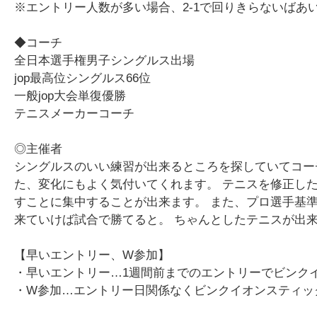
※エントリー人数が多い場合、2-1で回りきらないば
◆コーチ
全日本選手権男子シングルス出場
jop最高位シングルス66位
一般jop大会単復優勝
テニスメーカーコーチ
◎主催者
シングルスのいい練習が出来るところを探していてコー
た、変化にもよく気付いてくれます。 テニスを修正し
すことに集中することが出来ます。 また、プロ選手基
来ていけば試合で勝てると。 ちゃんとしたテニスが出
【早いエントリー、W参加】
・早いエントリー…1週間前までのエントリーでビンクイオ
・W参加…エントリー日関係なくビンクイオンスティック+