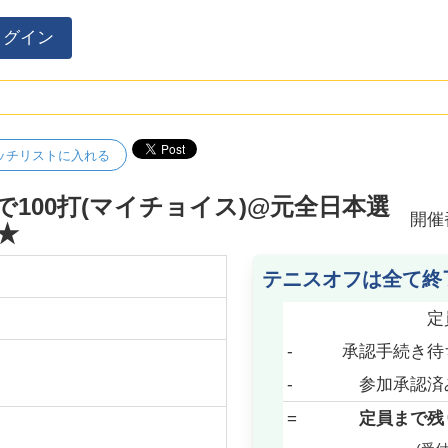
ログイン
ッチリストに入れる
で100打(マイチョイス)@元全日本選
開催
★
テニスオフは全て終
定
-
承認手続き待
-
参加承認済
=
定員まで残