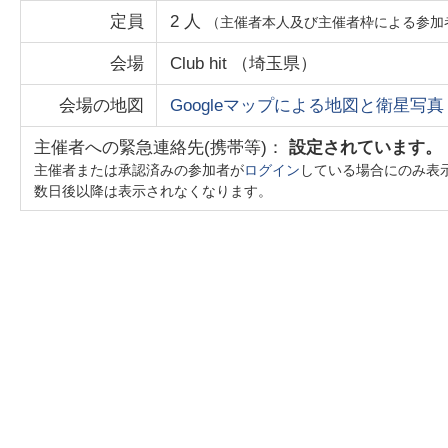
定員
2
人
（主催者本人及び主催者枠による参加
会場
Club hit
（
埼玉県
）
会場の地図
Googleマップによる地図と衛星写真
主催者への緊急連絡先(携帯等)：
設定されています。
主催者または承認済みの参加者が
ログイン
している場合にのみ表
数日後以降は表示されなくなります。