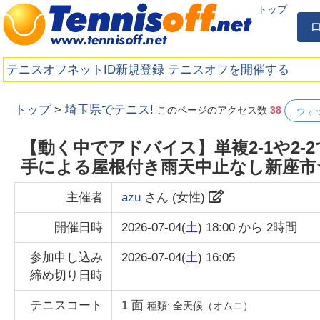
トップ
テニスオフネットID新規登録
テニスオフを開催する
トップ
>
埼玉県でテニス!
このページのアクセス数
38
ウォ
【動く中でアドバイス】単複2-1や2-2
手による屋根付き雨天中止なし新座市
主催者
azu
さん (
女性
)
開催日時
2026-07-04(
土
) 18:00
から
2時間
参加申し込み
2026-07-04(
土
) 16:05
締め切り日時
テニスコート
1
面
種類:
全天候（オムニ）