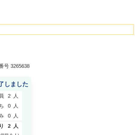
番号
3265638
了しました
員
2
人
ち
0
人
み
0
人
り
2
人