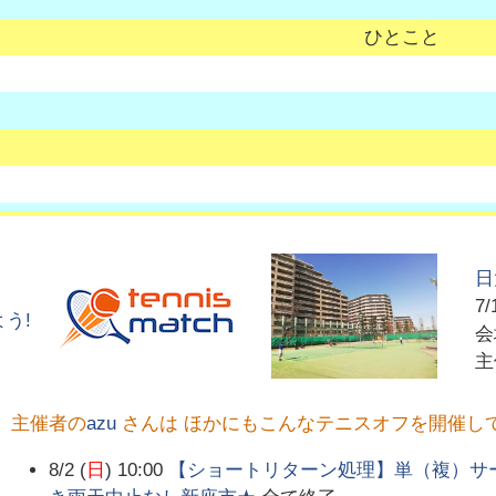
ひとこと
日
7/
う!
主催者の
azu
さんは ほかにもこんなテニスオフを開催し
8/2 (
日
) 10:00
【ショートリターン処理】単（複）サ