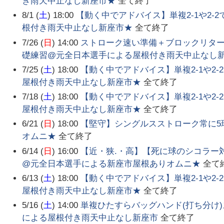
き雨天中止なし新座市★
全て終了
8/1 (
土
) 18:00
【動く中でアドバイス】単複2-1や2-2
根付き雨天中止なし新座市★
全て終了
7/26 (
日
) 14:00
ストローク速い準備＋ブロックリター
礎練習@元全日本選手による屋根付き雨天中止なし
7/25 (
土
) 18:00
【動く中でアドバイス】単複2-1や2-
屋根付き雨天中止なし新座市★
全て終了
7/18 (
土
) 18:00
【動く中でアドバイス】単複2-1や2-
屋根付き雨天中止なし新座市★
全て終了
6/21 (
日
) 18:00
【堅守】シングルスストローク常に5
オムニ★
全て終了
6/14 (
日
) 16:00
【近・狭.・高】【死に球のシコラー
@元全日本選手による新座市屋根ありオムニ★
全て
6/13 (
土
) 18:00
【動く中でアドバイス】単複2-1や2-
屋根付き雨天中止なし新座市★
全て終了
5/16 (
土
) 14:00
単複ひたすらバッグハンド(打ち分け
による屋根付き雨天中止なし新座市
全て終了