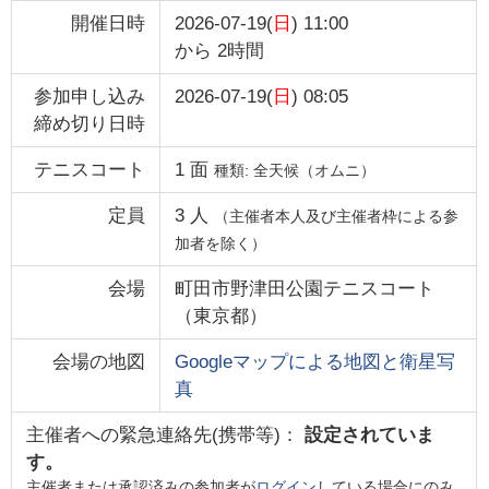
開催日時
2026-07-19(
日
) 11:00
から
2時間
参加申し込み
2026-07-19(
日
) 08:05
締め切り日時
テニスコート
1
面
種類:
全天候（オムニ）
定員
3
人
（主催者本人及び主催者枠による参
加者を除く）
会場
町田市野津田公園テニスコート
（
東京都
）
会場の地図
Googleマップによる地図と衛星写
真
主催者への緊急連絡先(携帯等)：
設定されていま
す。
主催者または承認済みの参加者が
ログイン
している場合にのみ