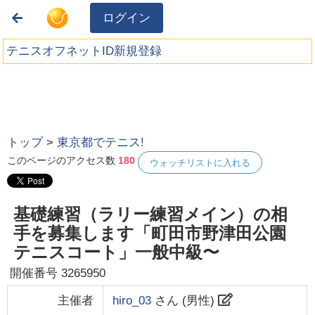
ログイン
テニスオフネットID新規登録
トップ
>
東京都でテニス!
このページのアクセス数
180
ウォッチリストに入れる
基礎練習（ラリー練習メイン）の相
手を募集します「町田市野津田公園
テニスコート」一般中級〜
開催番号
3265950
主催者
hiro_03
さん (
男性
)