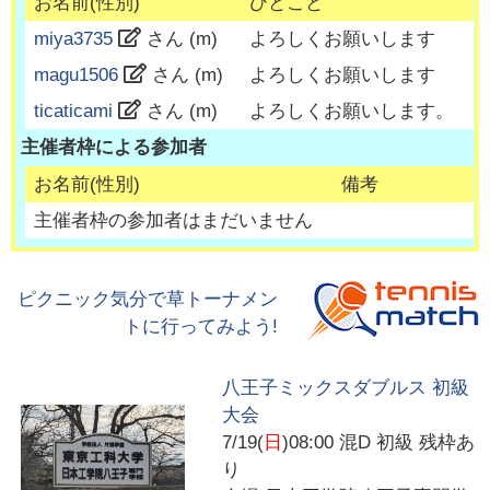
お名前(性別)
ひとこと
miya3735
さん (
m
)
よろしくお願いします
magu1506
さん (
m
)
よろしくお願いします
ticaticami
さん (
m
)
よろしくお願いします。
主催者枠による参加者
お名前(性別)
備考
主催者枠の参加者はまだいません
ピクニック気分で草トーナメン
トに行ってみよう!
八王子ミックスダブルス 初級
大会
7/19(
日
)08:00
混D 初級 残枠あ
り