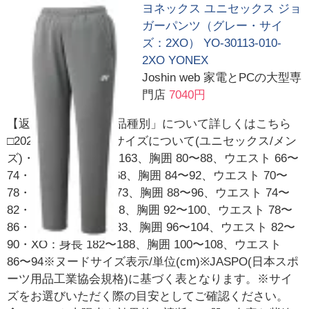
ヨネックス ユニセックス ジョ
ガーパンツ（グレー・サイ
ズ：2XO） YO-30113-010-
2XO YONEX
Joshin web 家電とPCの大型専
門店
7040円
【返品種別A】□「返品種別」について詳しくはこちら
□2025年01月 発売※サイズについて(ユニセックス/メン
ズ)・SS：身長 157〜163、胸囲 80〜88、ウエスト 66〜
74・S：身長 162〜168、胸囲 84〜92、ウエスト 70〜
78・M：身長 167〜173、胸囲 88〜96、ウエスト 74〜
82・L：身長 172〜178、胸囲 92〜100、ウエスト 78〜
86・O：身長 177〜183、胸囲 96〜104、ウエスト 82〜
90・XO：身長 182〜188、胸囲 100〜108、ウエスト
86〜94※ヌードサイズ表示/単位(cm)※JASPO(日本スポ
ーツ用品工業協会規格)に基づく表となります。※サイ
ズをお選びいただく際の目安としてご確認ください。