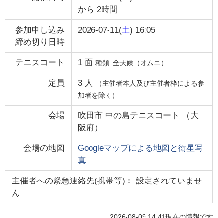
から
2時間
参加申し込み
2026-07-11(
土
) 16:05
締め切り日時
テニスコート
1
面
種類:
全天候（オムニ）
定員
3
人
（主催者本人及び主催者枠による参
加者を除く）
会場
吹田市 中の島テニスコート
（
大
阪府
）
会場の地図
Googleマップによる地図と衛星写
真
主催者への緊急連絡先(携帯等)： 設定されていませ
ん
2026-08-09 14:41
現在の情報です