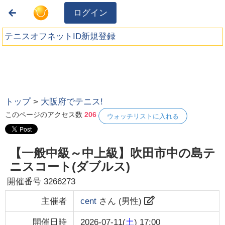
ログイン
テニスオフネットID新規登録
トップ
>
大阪府でテニス!
このページのアクセス数
206
ウォッチリストに入れる
【一般中級～中上級】吹田市中の島テ
ニスコート(ダブルス)
開催番号
3266273
主催者
cent
さん (
男性
)
開催日時
2026-07-11(
土
) 17:00