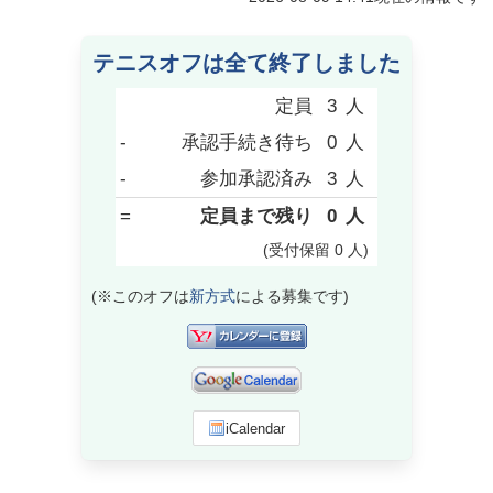
テニスオフは全て終了しました
定員
3
人
-
承認手続き待ち
0
人
-
参加承認済み
3
人
=
定員まで残り
0
人
(受付保留
0
人
)
(※このオフは
新方式
による募集です)
iCalendar