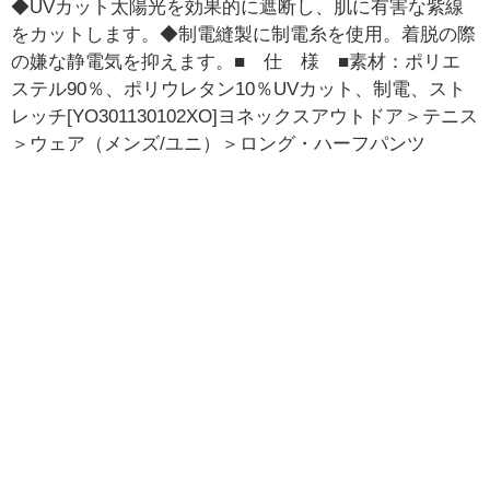
◆UVカット太陽光を効果的に遮断し、肌に有害な紫線
をカットします。◆制電縫製に制電糸を使用。着脱の際
の嫌な静電気を抑えます。■ 仕 様 ■素材：ポリエ
ステル90％、ポリウレタン10％UVカット、制電、スト
レッチ[YO301130102XO]ヨネックスアウトドア＞テニス
＞ウェア（メンズ/ユニ）＞ロング・ハーフパンツ