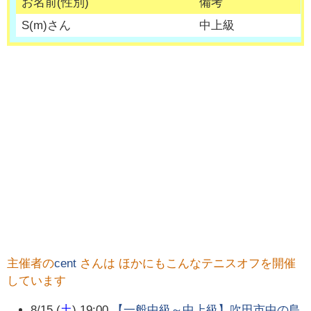
お名前(性別)
備考
S
(
m
)さん
中上級
主催者の
cent
さんは ほかにもこんなテニスオフを開催
しています
8/15 (
土
) 19:00
【一般中級～中上級】吹田市中の島