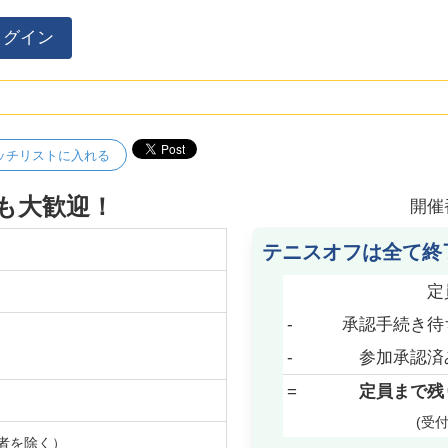
ログイン
ッチリストに入れる
も大歓迎！
開催
テニスオフは全て終
定
-
承認手続き待
-
参加承認済
=
定員まで残
(受
者を除く）