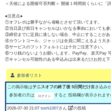
＜天候による開催可否判断＞ 開催１時間前くらいに「
●注意点●
①オフレポは勝手ながら省略とさせて頂いてます。
②当日及び前日キャンセルはいかなる事由においても参
③締切までに定員に達しない場合、中止にすることがあ
④カウントコール、ジャッジは全員に聞こえるよう大き
⑤サービスのフットフォルトには十分ご注意下さい。
⑥つり銭のないようお願いします。PayPay、楽天Pay 
⑦キャンセル可能性のある申込みは出来るだけお控え下
参加者リスト
この掲示板は
テニスオフの終了後 5日間だけ
書き込み
参加者の方は
すると 投稿欄が表示されま
ログイン
2026-07-30 21:07
toshi1007
さん
の投稿