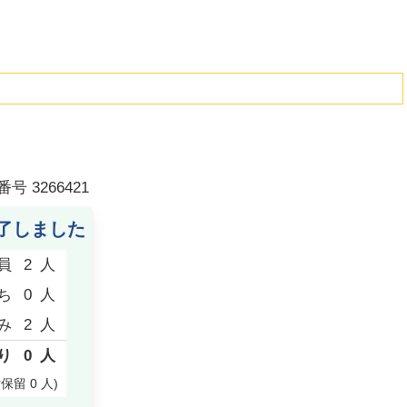
番号
3266421
了しました
員
2
人
ち
0
人
み
2
人
り
0
人
付保留
0
人
)