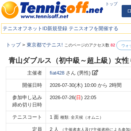
トップ
テニスオフネットID新規登録
テニスオフを開催する
トップ
>
東京都でテニス!
このページのアクセス数
82
ウォ
青山ダブルス（初中級～超上級）女性
主催者
fiat428
さん (
男性
)
開催日時
2026-07-30(木) 10:00
から
2時間
参加申し込み
2026-07-26(
日
) 22:05
締め切り日時
テニスコート
1
面
種類:
全天候（オムニ）
定員
2
人
（主催者本人及び主催者枠による参加