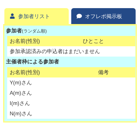
参加者リスト
オフレポ掲示板
参加者
(ランダム順)
お名前(性別)
ひとこと
参加承認済みの申込者はまだいません
主催者枠による参加者
お名前(性別)
備考
Y
(
m
)さん
A
(
m
)さん
I
(
m
)さん
N
(
m
)さん