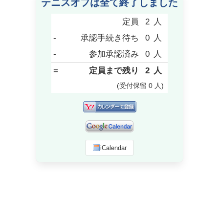
テニスオフは全て終了しました
定員
2
人
-
承認手続き待ち
0
人
-
参加承認済み
0
人
=
定員まで残り
2
人
(受付保留
0
人
)
iCalendar