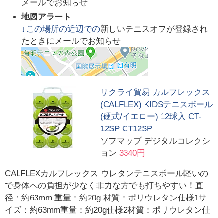
メールでお知らせ
地図アラート
↓この場所の近辺での
新しいテニスオフが登録され
たときにメールでお知らせ
サクライ貿易 カルフレックス
(CALFLEX) KIDSテニスボール
(硬式/イエロー) 12球入 CT-
12SP CT12SP
ソフマップ デジタルコレクシ
ョン
3340円
CALFLEXカルフレックス ウレタンテニスボール軽いの
で身体への負担が少なく非力な方でも打ちやすい！直
径：約63mm 重量：約20g 材質：ポリウレタン仕様1サ
イズ：約63mm重量：約20g仕様2材質：ポリウレタン仕