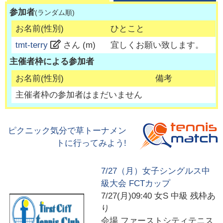
参加者
(ランダム順)
お名前(性別)
ひとこと
tmt-terry
さん (
m
)
宜しくお願い致します。
主催者枠による参加者
お名前(性別)
備考
主催者枠の参加者はまだいません
ピクニック気分で草トーナメン
トに行ってみよう!
7/27（月）女子シングルス中
級大会 FCTカップ
7/27(月)09:40
女S 中級 残枠あ
り
会場
ファーストシティテニス