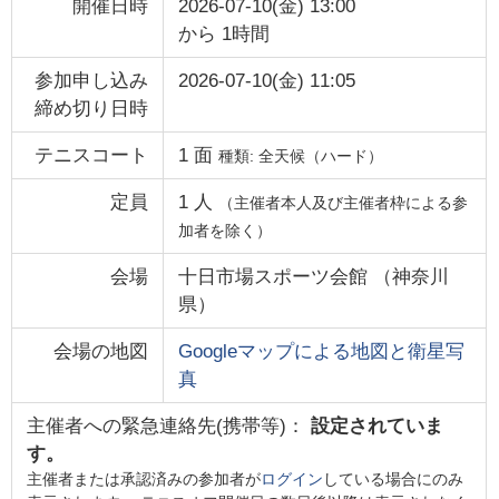
開催日時
2026-07-10(金) 13:00
から
1時間
参加申し込み
2026-07-10(金) 11:05
締め切り日時
テニスコート
1
面
種類:
全天候（ハード）
定員
1
人
（主催者本人及び主催者枠による参
加者を除く）
会場
十日市場スポーツ会館
（
神奈川
県
）
会場の地図
Googleマップによる地図と衛星写
真
主催者への緊急連絡先(携帯等)：
設定されていま
す。
主催者または承認済みの参加者が
ログイン
している場合にのみ