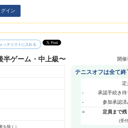
ログイン
ォッチリストに入れる
後半ゲーム・中上級〜
開催
テニスオフは全て終
定
-
承認手続き待
-
参加承認済
=
定員まで残
(受
者を除く）