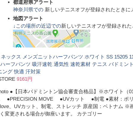
都道府県アラート
神奈川県
での
新しいテニスオフが登録されたときに
地図アラート
↓この場所の近辺での
新しいテニスオフが登録された
 ヨネックス メンズニットハーフパンツ ホワイト SS 15205 
 ハーフパンツ 吸汗速乾 通気性 速乾素材 テニス バドミント
ング 快適 汗対策
STORE
9161円
e photo ●【日本バドミントン協会審査合格品】※ホワイ
 ●PRECISION MOVE ●UVカット ●制電 ●素材：
on Move、UVカット、制電、ストレッチ 原産国：ベトナム
く変更される場合が御座います。 カテゴリー