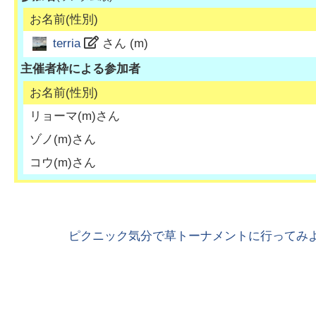
お名前(性別)
terria
さん (
m
)
主催者枠による参加者
お名前(性別)
リョーマ
(
m
)さん
ゾノ
(
m
)さん
コウ
(
m
)さん
ピクニック気分で草トーナメントに行ってみよ