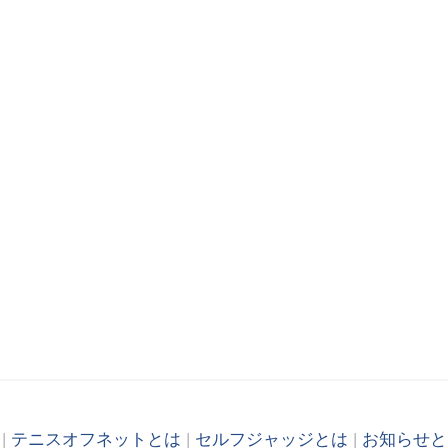
|
テニスオフネットとは
|
セルフジャッジとは
|
お知らせと