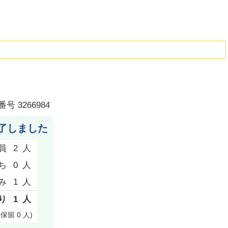
番号
3266984
了しました
員
2
人
ち
0
人
み
1
人
り
1
人
付保留
0
人
)