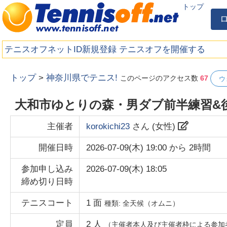
トップ
テニスオフネットID新規登録
テニスオフを開催する
トップ
>
神奈川県でテニス!
このページのアクセス数
67
ウ
大和市ゆとりの森・男ダブ前半練習&
主催者
korokichi23
さん (
女性
)
開催日時
2026-07-09(木) 19:00
から
2時間
参加申し込み
2026-07-09(木) 18:05
締め切り日時
テニスコート
1
面
種類:
全天候（オムニ）
定員
2
人
（主催者本人及び主催者枠による参加